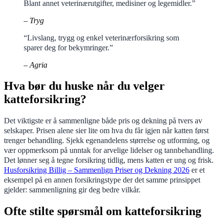
Blant annet veterinærutgifter, medisiner og legemidler.”
– Tryg
“Livslang, trygg og enkel veterinærforsikring som
sparer deg for bekymringer.”
– Agria
Hva bør du huske når du velger
katteforsikring?
Det viktigste er å sammenligne både pris og dekning på tvers av
selskaper. Prisen alene sier lite om hva du får igjen når katten først
trenger behandling. Sjekk egenandelens størrelse og utforming, og
vær oppmerksom på unntak for arvelige lidelser og tannbehandling.
Det lønner seg å tegne forsikring tidlig, mens katten er ung og frisk.
Husforsikring Billig – Sammenlign Priser og Dekning 2026
er et
eksempel på en annen forsikringstype der det samme prinsippet
gjelder: sammenligning gir deg bedre vilkår.
Ofte stilte spørsmål om katteforsikring