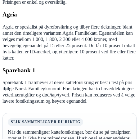
Prisingen er enkel og oversiktlig.
Agria
Agria er spesialist på dyreforsikring og tilbyr flere dekninger, blant
annet den rimeligere varianten Agria Familiekatt. Egenandelen kan
velges mellom 1 000, 1 800, 2 300 eller 4 000 kroner, med
bevegelig egenandel på 15 eller 25 prosent. Du får 10 prosent rabatt
hvis katten er ID-merket, og ytterligere 10 prosent ved fire eller flere
katter.
Sparebank 1
Sparebank 1 framhever at deres katteforsikring er best i test på pris
ifølge Norsk Familieøkonomi. Forsikringen har to hoveddekninger:
veterinærutgifter og død/tap/tyveri. Prisen kan reduseres ved å velge
lavere forsikringssum og høyere egenandel.
SLIK SAMMENLIGNER DU RIKTIG
Når du sammenligner katteforsikringer, bør du se på totalprisen
over et år, ikke bare månedsprisen. Husk også at egenandelens