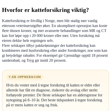
Hvorfor er katteforsikring viktig?
Katteforsikring er frivillig i Norge, men blir stadig mer vanlig
ettersom veterinærutgifter øker. En ukomplisert operasjon kan koste
flere titusen kroner, og mer avanserte behandlinger som MR og CT
kan fort løpe opp i 20 000 kroner eller mer. Uten forsikring må
eieren dekke hele regningen selv.
Flere selskaper tilbyr pakkeløsninger der katteforsikring kan
kombineres med husforsikring eller andre forsikringer, noe som kan
gi betydelige rabatter. For eksempel gir Gjensidige opptil 18 prosent
samlerabatt, og Tryg gir inntil 20 prosent.
VÆR OPPMERKSOM
Hvis du venter med å tegne forsikring til katten er eldre eller
allerede har fått en diagnose, risikerer du avslag eller sterkt
forhøyede premier. De fleste selskaper har en aldersgrense for
nytegning på 8–10 år. Det beste tidspunktet å tegne forsikring
på er mens katten er ung og frisk.