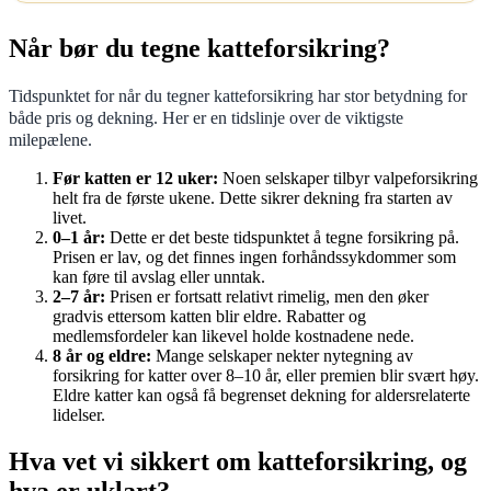
Når bør du tegne katteforsikring?
Tidspunktet for når du tegner katteforsikring har stor betydning for
både pris og dekning. Her er en tidslinje over de viktigste
milepælene.
Før katten er 12 uker:
Noen selskaper tilbyr valpeforsikring
helt fra de første ukene. Dette sikrer dekning fra starten av
livet.
0–1 år:
Dette er det beste tidspunktet å tegne forsikring på.
Prisen er lav, og det finnes ingen forhåndssykdommer som
kan føre til avslag eller unntak.
2–7 år:
Prisen er fortsatt relativt rimelig, men den øker
gradvis ettersom katten blir eldre. Rabatter og
medlemsfordeler kan likevel holde kostnadene nede.
8 år og eldre:
Mange selskaper nekter nytegning av
forsikring for katter over 8–10 år, eller premien blir svært høy.
Eldre katter kan også få begrenset dekning for aldersrelaterte
lidelser.
Hva vet vi sikkert om katteforsikring, og