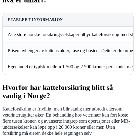
hva er uklart?
ETABLERT INFORMASJON
Alle store norske forsikringsselskaper tilbyr katteforsikring med st
Prisen avhenger av kattens alder, rase og bosted. Dette er dokumente
Egenandel er typisk mellom 1 500 og 2 500 kroner per skade, men ka
Hvorfor har katteforsikring blitt så
vanlig i Norge?
Katteforsikring er frivillig, men blir stadig mer utbredt ettersom
veterinærutgifter øker. En behandling hos veterinær kan fort koste
flere tusen kroner, og avanserte inngrep som operasjoner eller MR-
undersøkelser kan løpe opp i 20 000 kroner eller mer. Uten
forsikring må eieren dekke hele regningen selv.