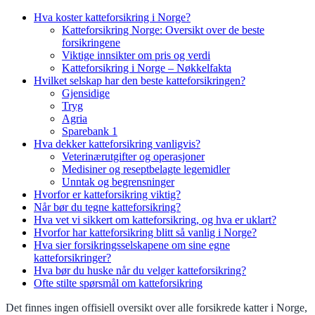
Hva koster katteforsikring i Norge?
Katteforsikring Norge: Oversikt over de beste
forsikringene
Viktige innsikter om pris og verdi
Katteforsikring i Norge – Nøkkelfakta
Hvilket selskap har den beste katteforsikringen?
Gjensidige
Tryg
Agria
Sparebank 1
Hva dekker katteforsikring vanligvis?
Veterinærutgifter og operasjoner
Medisiner og reseptbelagte legemidler
Unntak og begrensninger
Hvorfor er katteforsikring viktig?
Når bør du tegne katteforsikring?
Hva vet vi sikkert om katteforsikring, og hva er uklart?
Hvorfor har katteforsikring blitt så vanlig i Norge?
Hva sier forsikringsselskapene om sine egne
katteforsikringer?
Hva bør du huske når du velger katteforsikring?
Ofte stilte spørsmål om katteforsikring
Det finnes ingen offisiell oversikt over alle forsikrede katter i Norge,