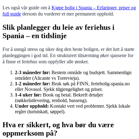
Les også vår guide om å
Kjøpe bolig i Spania – Erfaringer, priser og
full guide
dersom du vurderer et mer permanent opphold.
Slik planlegger du leie av feriehus i
Spania – en tidslinje
For å unngå stress og sikre deg den beste boligen, er det lurt å starte
planleggingen i god tid. En strukturert tilnærming øker sjansene for
å finne et feriehus som oppfyller alle ønsker.
2-3 måneder før:
Bestem område og budsjett. Sammenlign
områder (Alicante vs Torrevieja).
1-2 måneder før:
Bruk søk på FINN, feriebolig-spania.no
eller Novasol. Sjekk tilgjengelighet og priser.
1-4 uker før:
Book og betal. Bekreft detaljer
(nøkkelutlevering, renhold, basseng).
Under opphold:
Kontakt vert ved problemer. Sjekk lokale
regler (turistskatt, søppel).
Hva er sikkert, og hva bør du være
oppmerksom på?