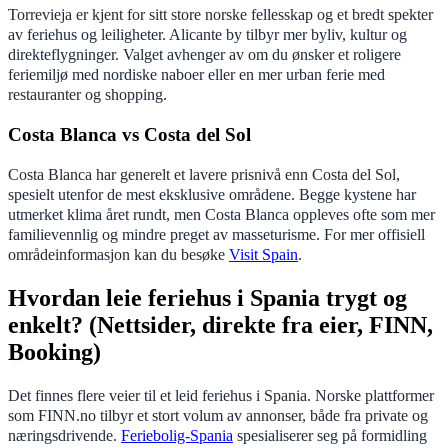
Torrevieja er kjent for sitt store norske fellesskap og et bredt spekter
av feriehus og leiligheter. Alicante by tilbyr mer byliv, kultur og
direkteflygninger. Valget avhenger av om du ønsker et roligere
feriemiljø med nordiske naboer eller en mer urban ferie med
restauranter og shopping.
Costa Blanca vs Costa del Sol
Costa Blanca har generelt et lavere prisnivå enn Costa del Sol,
spesielt utenfor de mest eksklusive områdene. Begge kystene har
utmerket klima året rundt, men Costa Blanca oppleves ofte som mer
familievennlig og mindre preget av masseturisme. For mer offisiell
områdeinformasjon kan du besøke
Visit Spain
.
Hvordan leie feriehus i Spania trygt og
enkelt? (Nettsider, direkte fra eier, FINN,
Booking)
Det finnes flere veier til et leid feriehus i Spania. Norske plattformer
som FINN.no tilbyr et stort volum av annonser, både fra private og
næringsdrivende.
Feriebolig-Spania
spesialiserer seg på formidling