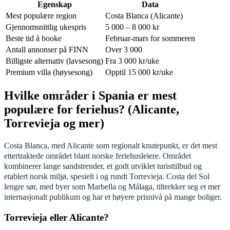
Egenskap
Data
Mest populære region
Costa Blanca (Alicante)
Gjennomsnittlig ukespris
5 000 – 8 000 kr
Beste tid å booke
Februar-mars for sommeren
Antall annonser på FINN
Over 3 000
Billigste alternativ (lavsesong)
Fra 3 000 kr/uke
Premium villa (høysesong)
Opptil 15 000 kr/uke
Hvilke områder i Spania er mest
populære for feriehus? (Alicante,
Torrevieja og mer)
Costa Blanca, med Alicante som regionalt knutepunkt, er det mest
ettertraktede området blant norske feriehusleiere. Området
kombinerer lange sandstrender, et godt utviklet turisttilbud og
etablert norsk miljø, spesielt i og rundt Torrevieja. Costa del Sol
lengre sør, med byer som Marbella og Málaga, tiltrekker seg et mer
internasjonalt publikum og har et høyere prisnivå på mange boliger.
Torrevieja eller Alicante?