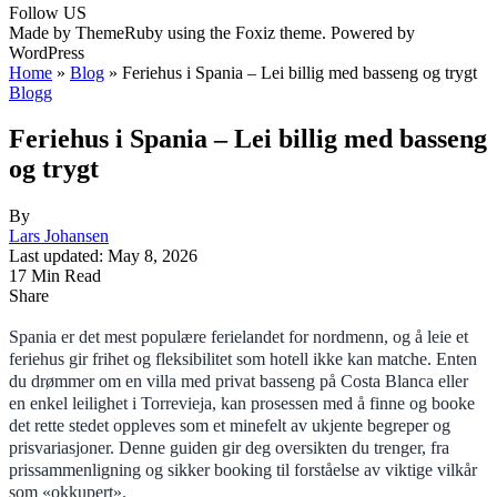
Follow US
Made by ThemeRuby using the Foxiz theme. Powered by
WordPress
Home
»
Blog
»
Feriehus i Spania – Lei billig med basseng og trygt
Blogg
Feriehus i Spania – Lei billig med basseng
og trygt
By
Lars Johansen
Last updated: May 8, 2026
17 Min Read
Share
Spania er det mest populære ferielandet for nordmenn, og å leie et
feriehus gir frihet og fleksibilitet som hotell ikke kan matche. Enten
du drømmer om en villa med privat basseng på Costa Blanca eller
en enkel leilighet i Torrevieja, kan prosessen med å finne og booke
det rette stedet oppleves som et minefelt av ukjente begreper og
prisvariasjoner. Denne guiden gir deg oversikten du trenger, fra
prissammenligning og sikker booking til forståelse av viktige vilkår
som «okkupert».