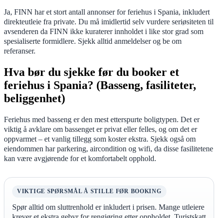
Ja, FINN har et stort antall annonser for feriehus i Spania, inkludert
direkteutleie fra private. Du må imidlertid selv vurdere seriøsiteten til
avsenderen da FINN ikke kuraterer innholdet i like stor grad som
spesialiserte formidlere. Sjekk alltid anmeldelser og be om
referanser.
Hva bør du sjekke før du booker et
feriehus i Spania? (Basseng, fasiliteter,
beliggenhet)
Feriehus med basseng er den mest etterspurte boligtypen. Det er
viktig å avklare om bassenget er privat eller felles, og om det er
oppvarmet – et vanlig tillegg som koster ekstra. Sjekk også om
eiendommen har parkering, aircondition og wifi, da disse fasilitetene
kan være avgjørende for et komfortabelt opphold.
VIKTIGE SPØRSMÅL Å STILLE FØR BOOKING
Spør alltid om sluttrenhold er inkludert i prisen. Mange utleiere
krever et ekstra gebyr for rengjøring etter oppholdet. Turistskatt