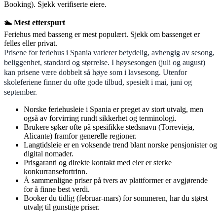
Booking). Sjekk verifiserte eiere.
🏊 Mest etterspurt
Feriehus med basseng er mest populært. Sjekk om bassenget er
felles eller privat.
Prisene for feriehus i Spania varierer betydelig, avhengig av sesong,
beliggenhet, standard og størrelse. I høysesongen (juli og august)
kan prisene være dobbelt så høye som i lavsesong. Utenfor
skoleferiene finner du ofte gode tilbud, spesielt i mai, juni og
september.
Norske feriehusleie i Spania er preget av stort utvalg, men
også av forvirring rundt sikkerhet og terminologi.
Brukere søker ofte på spesifikke stedsnavn (Torrevieja,
Alicante) framfor generelle regioner.
Langtidsleie er en voksende trend blant norske pensjonister og
digital nomader.
Prisgaranti og direkte kontakt med eier er sterke
konkurransefortrinn.
Å sammenligne priser på tvers av plattformer er avgjørende
for å finne best verdi.
Booker du tidlig (februar-mars) for sommeren, har du størst
utvalg til gunstige priser.