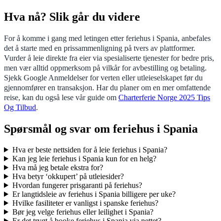
Hva nå? Slik går du videre
For å komme i gang med letingen etter feriehus i Spania, anbefales
det å starte med en prissammenligning på tvers av plattformer.
Vurder å leie direkte fra eier via spesialiserte tjenester for bedre pris,
men vær alltid oppmerksom på vilkår for avbestilling og betaling.
Sjekk Google Anmeldelser for verten eller utleieselskapet før du
gjennomfører en transaksjon. Har du planer om en mer omfattende
reise, kan du også lese vår guide om
Charterferie Norge 2025 Tips
Og Tilbud
.
Spørsmål og svar om feriehus i Spania
Hva er beste nettsiden for å leie feriehus i Spania?
Kan jeg leie feriehus i Spania kun for en helg?
Hva må jeg betale ekstra for?
Hva betyr ‘okkupert’ på utleiesider?
Hvordan fungerer prisgaranti på feriehus?
Er langtidsleie av feriehus i Spania billigere per uke?
Hvilke fasiliteter er vanligst i spanske feriehus?
Bør jeg velge feriehus eller leilighet i Spania?
Er det trygt å booke feriehus i Spania via nettet?