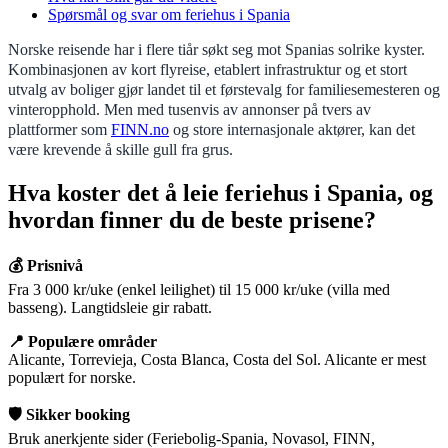
Spørsmål og svar om feriehus i Spania
Norske reisende har i flere tiår søkt seg mot Spanias solrike kyster.
Kombinasjonen av kort flyreise, etablert infrastruktur og et stort
utvalg av boliger gjør landet til et førstevalg for familiesemesteren og
vinteropphold. Men med tusenvis av annonser på tvers av
plattformer som
FINN.no
og store internasjonale aktører, kan det
være krevende å skille gull fra grus.
Hva koster det å leie feriehus i Spania, og
hvordan finner du de beste prisene?
💰 Prisnivå
Fra 3 000 kr/uke (enkel leilighet) til 15 000 kr/uke (villa med
basseng). Langtidsleie gir rabatt.
📍 Populære områder
Alicante, Torrevieja, Costa Blanca, Costa del Sol. Alicante er mest
populært for norske.
🛡️ Sikker booking
Bruk anerkjente sider (Feriebolig-Spania, Novasol, FINN,