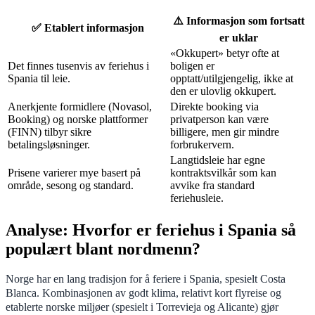
⚠️ Informasjon som fortsatt
✅ Etablert informasjon
er uklar
«Okkupert» betyr ofte at
Det finnes tusenvis av feriehus i
boligen er
Spania til leie.
opptatt/utilgjengelig, ikke at
den er ulovlig okkupert.
Anerkjente formidlere (Novasol,
Direkte booking via
Booking) og norske plattformer
privatperson kan være
(FINN) tilbyr sikre
billigere, men gir mindre
betalingsløsninger.
forbrukervern.
Langtidsleie har egne
Prisene varierer mye basert på
kontraktsvilkår som kan
område, sesong og standard.
avvike fra standard
feriehusleie.
Analyse: Hvorfor er feriehus i Spania så
populært blant nordmenn?
Norge har en lang tradisjon for å feriere i Spania, spesielt Costa
Blanca. Kombinasjonen av godt klima, relativt kort flyreise og
etablerte norske miljøer (spesielt i Torrevieja og Alicante) gjør