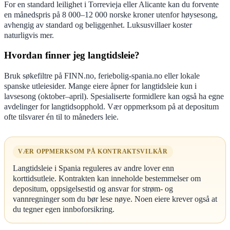
For en standard leilighet i Torrevieja eller Alicante kan du forvente
en månedspris på 8 000–12 000 norske kroner utenfor høysesong,
avhengig av standard og beliggenhet. Luksusvillaer koster
naturligvis mer.
Hvordan finner jeg langtidsleie?
Bruk søkefiltre på FINN.no, feriebolig-spania.no eller lokale
spanske utleiesider. Mange eiere åpner for langtidsleie kun i
lavsesong (oktober–april). Spesialiserte formidlere kan også ha egne
avdelinger for langtidsopphold. Vær oppmerksom på at depositum
ofte tilsvarer én til to måneders leie.
VÆR OPPMERKSOM PÅ KONTRAKTSVILKÅR
Langtidsleie i Spania reguleres av andre lover enn
korttidsutleie. Kontrakten kan inneholde bestemmelser om
depositum, oppsigelsestid og ansvar for strøm- og
vannregninger som du bør lese nøye. Noen eiere krever også at
du tegner egen innboforsikring.