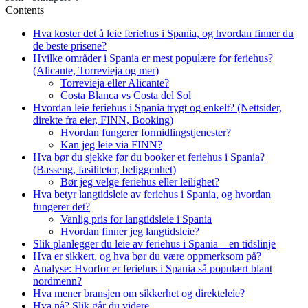
Contents
Hva koster det å leie feriehus i Spania, og hvordan finner du
de beste prisene?
Hvilke områder i Spania er mest populære for feriehus?
(Alicante, Torrevieja og mer)
Torrevieja eller Alicante?
Costa Blanca vs Costa del Sol
Hvordan leie feriehus i Spania trygt og enkelt? (Nettsider,
direkte fra eier, FINN, Booking)
Hvordan fungerer formidlingstjenester?
Kan jeg leie via FINN?
Hva bør du sjekke før du booker et feriehus i Spania?
(Basseng, fasiliteter, beliggenhet)
Bør jeg velge feriehus eller leilighet?
Hva betyr langtidsleie av feriehus i Spania, og hvordan
fungerer det?
Vanlig pris for langtidsleie i Spania
Hvordan finner jeg langtidsleie?
Slik planlegger du leie av feriehus i Spania – en tidslinje
Hva er sikkert, og hva bør du være oppmerksom på?
Analyse: Hvorfor er feriehus i Spania så populært blant
nordmenn?
Hva mener bransjen om sikkerhet og direkteleie?
Hva nå? Slik går du videre