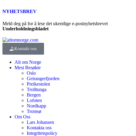
NYHETSBREV
Meld deg på for å lese det ukentlige e-postnyhetsbrevet
Underholdningsbladet
Kontakt oss
Alt om Norge
Mest Besøkte
Oslo
Geirangerfjorden
Preikestolen
Trolltunga
Bergen
Lofoten
Nordkapp
Tromsø
Om Oss
Lars Johansen
Kontakta oss
Integritetspolicy