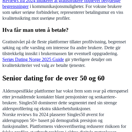
Reviews fra 2024 indikerer at gratisbrukere opplever betydelige
begrensninger
i kommunikasjonsmuligheter. For voksne brukere
som søker seriøse forbindelser, representerer betalingsmur en viss
kvalitetssikring mot useriøse profiler.
Hva får man uten å betale?
Gratisnivået på de fleste plattformer tillater profilvisning, begrenset
søking og ofte varsling om interesse fra andre brukere. Dette gir
tilstrekkelig innsikt i brukermassen før eventuell oppgradering.
Seriøs Dating Norge 2025 Guide
gir ytterligere detaljer om
kvalitetskriterier ved valg av betalte tjenester.
Senior dating for de over 50 og 60
Aldersspesifikke plattformer har vokst frem som svar på etterspørsel
etter jevnaldrende kontakter blant pensjonister og senkarriere-
brukere. Singles50 dominerer dette segmentet med sin strenge
aldersprofilering og ekstra sikkerhetsfunksjoner.
Norske reviews fra 2024 plasserer Singles50 øverst for
aldersgruppen 50+ basert på demografisk presisjon og
funksjonalitet. Plattformens videoverifisering reduserer risikoen for