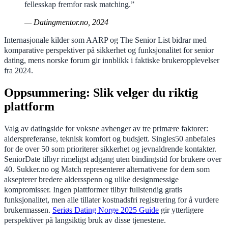
fellesskap fremfor rask matching.”
— Datingmentor.no, 2024
Internasjonale kilder som AARP og The Senior List bidrar med
komparative perspektiver på sikkerhet og funksjonalitet for senior
dating, mens norske forum gir innblikk i faktiske brukeropplevelser
fra 2024.
Oppsummering: Slik velger du riktig
plattform
Valg av datingside for voksne avhenger av tre primære faktorer:
alderspreferanse, teknisk komfort og budsjett. Singles50 anbefales
for de over 50 som prioriterer sikkerhet og jevnaldrende kontakter.
SeniorDate tilbyr rimeligst adgang uten bindingstid for brukere over
40. Sukker.no og Match representerer alternativene for dem som
aksepterer bredere aldersspenn og ulike designmessige
kompromisser. Ingen plattformer tilbyr fullstendig gratis
funksjonalitet, men alle tillater kostnadsfri registrering for å vurdere
brukermassen.
Seriøs Dating Norge 2025 Guide
gir ytterligere
perspektiver på langsiktig bruk av disse tjenestene.