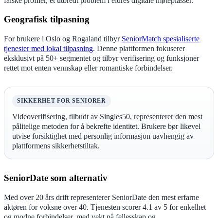
falske profiler, et utbredt problem i eldres digitale møteplasser.
Geografisk tilpasning
For brukere i Oslo og Rogaland tilbyr
SeniorMatch spesialiserte
tjenester med lokal tilpasning
. Denne plattformen fokuserer
eksklusivt på 50+ segmentet og tilbyr verifisering og funksjoner
rettet mot enten vennskap eller romantiske forbindelser.
SIKKERHET FOR SENIORER
Videoverifisering, tilbudt av Singles50, representerer den mest
pålitelige metoden for å bekrefte identitet. Brukere bør likevel
utvise forsiktighet med personlig informasjon uavhengig av
plattformens sikkerhetstiltak.
SeniorDate som alternativ
Med over 20 års drift representerer SeniorDate den mest erfarne
aktøren for voksne over 40. Tjenesten scorer 4.1 av 5 for enkelhet
og modne forbindelser, med vekt på fellesskap og