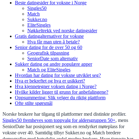
Beste datingsider for voksne i Norge
Singles50
Match
Sukker.no
EliteSingles
Nøkkeltrekk ved norske datingsider
Gratis datingalternativer for voksne
Hva får man uten å betale?
Senior dating for de over 50 og 60
Geografisk tilpasning
SeniorDate som alternativ
Sukker dating og andre populære apper
Match og EliteSingles
Hvordan har dating for voksne utviklet seg?
Hva er bekreftet og hva er usikkert?
Hva kjennetegner voksen dating i Norge?
Hvilke kilder ligger til grunn for anbefalingene?
Oppsummering: Slik velger du riktig plattform
Ofte stilte spørsmål
Norske brukere har tilgang til plattformer med distinkte profiler.
Singles50 fremheves som toppvalg for aldersgruppen 50+
, mens
SeniorDate har posisjonert seg som en rendyrket møteplass for
voksne over 40. Samtidig tilbyr Sukker.no og Match bredere
demografier med betydelig andel modne brukere. Hver tjeneste har