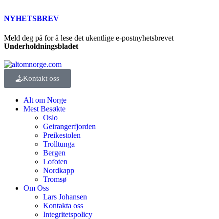
NYHETSBREV
Meld deg på for å lese det ukentlige e-postnyhetsbrevet
Underholdningsbladet
Kontakt oss
Alt om Norge
Mest Besøkte
Oslo
Geirangerfjorden
Preikestolen
Trolltunga
Bergen
Lofoten
Nordkapp
Tromsø
Om Oss
Lars Johansen
Kontakta oss
Integritetspolicy