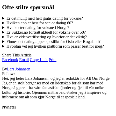
Ofte stilte spørsmål
Er det mulig med helt gratis dating for voksne?
Hvilken app er best for senior dating 60?
Hva koster dating for voksne i Norge?
Er Sukker.no fortsatt aktuelt for voksne over 50?
Hva er videoverifisering og hvorfor er det viktig?
Finnes det dating-apper spesifikt for Oslo eller Rogaland?
Hvordan vet jeg hvilken plattform som passer best for meg?
Share This Article
Facebook
Email
Copy Link
Print
By
Lars Johansen
Follow:
Hei, jeg heter Lars Johansen, og jeg er redaktør for Alt Om Norge.
Jeg er en stolt bergenser med en lidenskap for alt som har med
Norge å gjøre – fra våre fantastiske fjorder og fjell til vår unike
kultur og historie. Gjennom mitt arbeid ønsker jeg å inspirere og
informere om alt som gjør Norge til et spesielt land.
Nyheter