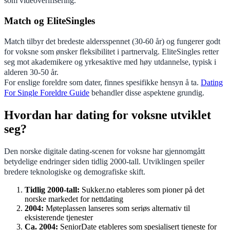
som videoverifisering.
Match og EliteSingles
Match tilbyr det bredeste aldersspennet (30-60 år) og fungerer godt
for voksne som ønsker fleksibilitet i partnervalg. EliteSingles retter
seg mot akademikere og yrkesaktive med høy utdannelse, typisk i
alderen 30-50 år.
For enslige foreldre som dater, finnes spesifikke hensyn å ta.
Dating
For Single Foreldre Guide
behandler disse aspektene grundig.
Hvordan har dating for voksne utviklet
seg?
Den norske digitale dating-scenen for voksne har gjennomgått
betydelige endringer siden tidlig 2000-tall. Utviklingen speiler
bredere teknologiske og demografiske skift.
Tidlig 2000-tall:
Sukker.no etableres som pioner på det
norske markedet for nettdating
2004:
Møteplassen lanseres som seriøs alternativ til
eksisterende tjenester
Ca. 2004:
SeniorDate etableres som spesialisert tjeneste for