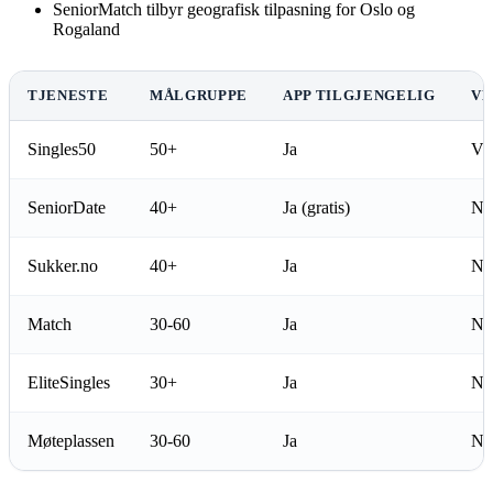
SeniorMatch tilbyr geografisk tilpasning for Oslo og
Rogaland
TJENESTE
MÅLGRUPPE
APP TILGJENGELIG
VE
Singles50
50+
Ja
Vi
SeniorDate
40+
Ja (gratis)
Ne
Sukker.no
40+
Ja
Ne
Match
30-60
Ja
Ne
EliteSingles
30+
Ja
Ne
Møteplassen
30-60
Ja
Ne