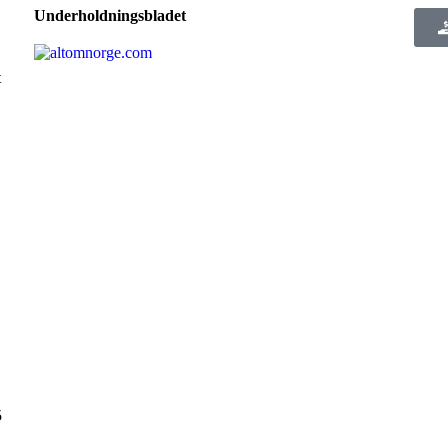
Underholdningsbladet
t
5