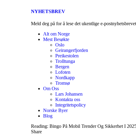
NYHETSBREV
Meld deg på for å lese det ukentlige e-postnyhetsbreve
Alt om Norge
Mest Besøkte
Oslo
Geirangerfjorden
Preikestolen
Trolltunga
Bergen
Lofoten
Nordkapp
Tromsø
Om Oss
Lars Johansen
Kontakta oss
Integritetspolicy
Norske Byer
Blog
Reading:
Bingo På Mobil Trender Og Sikkerhet I 202
Share