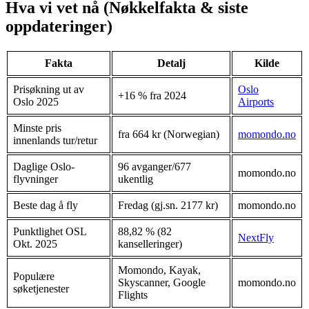
Hva vi vet nå (Nøkkelfakta & siste
oppdateringer)
Fakta
Detalj
Kilde
Prisøkning ut av
Oslo
+16 % fra 2024
Oslo 2025
Airports
Minste pris
fra 664 kr (Norwegian)
momondo.no
innenlands tur/retur
Daglige Oslo-
96 avganger/677
momondo.no
flyvninger
ukentlig
Beste dag å fly
Fredag (gj.sn. 2177 kr)
momondo.no
Punktlighet OSL
88,82 % (82
NextFly
Okt. 2025
kanselleringer)
Momondo, Kayak,
Populære
Skyscanner, Google
momondo.no
søketjenester
Flights