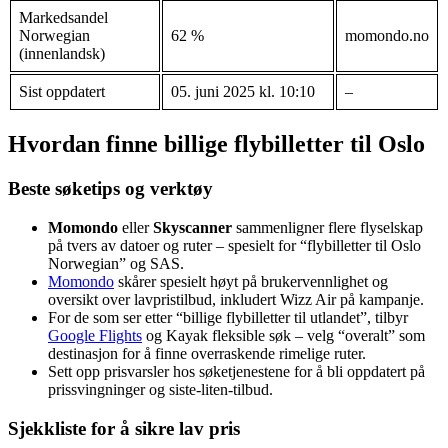
Markedsandel
Norwegian
62 %
momondo.no
(innenlandsk)
Sist oppdatert
05. juni 2025 kl. 10:10
–
Hvordan finne billige flybilletter til Oslo
Beste søketips og verktøy
Momondo
eller
Skyscanner
sammenligner flere flyselskap
på tvers av datoer og ruter – spesielt for “flybilletter til Oslo
Norwegian” og SAS.
Momondo
skårer spesielt høyt på brukervennlighet og
oversikt over lavpristilbud, inkludert Wizz Air på kampanje.
For de som ser etter “billige flybilletter til utlandet”, tilbyr
Google Flights
og Kayak fleksible søk – velg “overalt” som
destinasjon for å finne overraskende rimelige ruter.
Sett opp prisvarsler hos søketjenestene for å bli oppdatert på
prissvingninger og siste-liten-tilbud.
Sjekkliste for å sikre lav pris