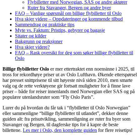
Flybilletter med Norwegian, SAS og andre aktører
Ruter fra Stavanger, Bergen og andre byer
FAQ – Vanlige spørsmål om billige flybilletter til Oslo
Hva skjer videre – Oppdateringer og kommende tilbud
Sammendrag og praktiske tips
Myte vs. Faktum: Pristips, gebyrer og bagasje
Sitater og kilder
Bakgrunn og reaksjoner
Hva skjer videre?
FAQ – Rask oversikt for deg som søker billige flybilletter til
Oslo
Billige flybilletter Oslo
er mer ettertraktet enn noensinne i 2025, til
tross for rekordhøye priser ut av Oslo Lufthavn. Økende etterspørsel
har presset snittprisene til sitt høyeste nivå siden 2010, men smarte
valg og de rette verktøyene gir fortsatt muligheter for å finne lave
priser – både for reiser innenlands med Norwegian eller SAS og på
populære utenlandsruter som “Fly Oslo Paris”.
Lurer du på hvordan du får tak i “flybilletter til Oslo Norwegian”
eller sammenligne “billige flybilletter til utlandet”, dekker denne
guiden alt: fra prisutvikling, sammenligning av ruter fra byer som
Stavanger og Bergen, til dagferske tips for å kapre de beste
billettene.
Les mer i Oslo, den komplette guiden
for flere reisetips!