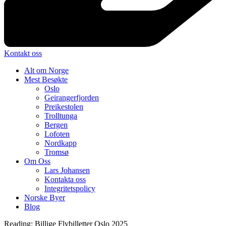
Kontakt oss
Alt om Norge
Mest Besøkte
Oslo
Geirangerfjorden
Preikestolen
Trolltunga
Bergen
Lofoten
Nordkapp
Tromsø
Om Oss
Lars Johansen
Kontakta oss
Integritetspolicy
Norske Byer
Blog
Reading:
Billige Flybilletter Oslo 2025