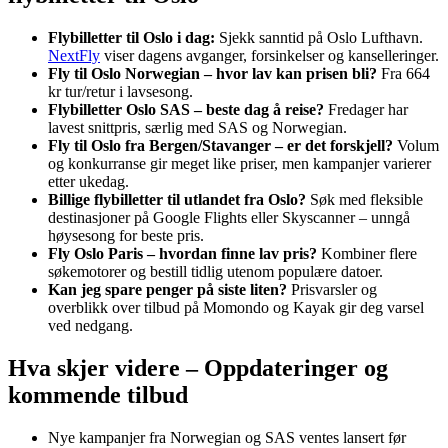
Flybilletter til Oslo i dag:
Sjekk sanntid på Oslo Lufthavn.
NextFly
viser dagens avganger, forsinkelser og kanselleringer.
Fly til Oslo Norwegian – hvor lav kan prisen bli?
Fra 664
kr tur/retur i lavsesong.
Flybilletter Oslo SAS – beste dag å reise?
Fredager har
lavest snittpris, særlig med SAS og Norwegian.
Fly til Oslo fra Bergen/Stavanger – er det forskjell?
Volum
og konkurranse gir meget like priser, men kampanjer varierer
etter ukedag.
Billige flybilletter til utlandet fra Oslo?
Søk med fleksible
destinasjoner på Google Flights eller Skyscanner – unngå
høysesong for beste pris.
Fly Oslo Paris – hvordan finne lav pris?
Kombiner flere
søkemotorer og bestill tidlig utenom populære datoer.
Kan jeg spare penger på siste liten?
Prisvarsler og
overblikk over tilbud på Momondo og Kayak gir deg varsel
ved nedgang.
Hva skjer videre – Oppdateringer og
kommende tilbud
Nye kampanjer fra Norwegian og SAS ventes lansert før