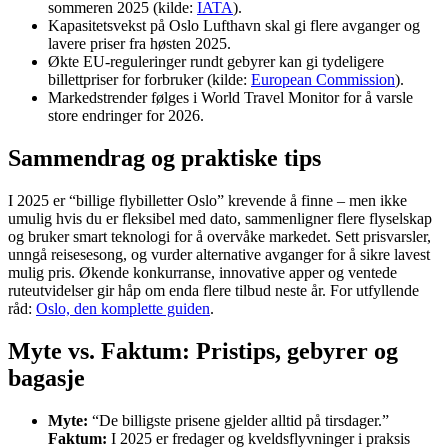
sommeren 2025 (kilde:
IATA
).
Kapasitetsvekst på Oslo Lufthavn skal gi flere avganger og
lavere priser fra høsten 2025.
Økte EU-reguleringer rundt gebyrer kan gi tydeligere
billettpriser for forbruker (kilde:
European Commission
).
Markedstrender følges i World Travel Monitor for å varsle
store endringer for 2026.
Sammendrag og praktiske tips
I 2025 er “billige flybilletter Oslo” krevende å finne – men ikke
umulig hvis du er fleksibel med dato, sammenligner flere flyselskap
og bruker smart teknologi for å overvåke markedet. Sett prisvarsler,
unngå reisesesong, og vurder alternative avganger for å sikre lavest
mulig pris. Økende konkurranse, innovative apper og ventede
ruteutvidelser gir håp om enda flere tilbud neste år. For utfyllende
råd:
Oslo, den komplette guiden
.
Myte vs. Faktum: Pristips, gebyrer og
bagasje
Myte:
“De billigste prisene gjelder alltid på tirsdager.”
Faktum:
I 2025 er fredager og kveldsflyvninger i praksis