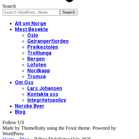
Search
Alt om Norge
Mest Besøkte
Oslo
Geirangerfjorden
Preikestolen
Trolltunga
Bergen
Lofoten
Nordkapp
Tromsø
Om Oss
Lars Johansen
Kontakta oss
Integritetspolicy
Norske Byer
Blog
Follow US
Made by ThemeRuby using the Foxiz theme. Powered by
WordPress