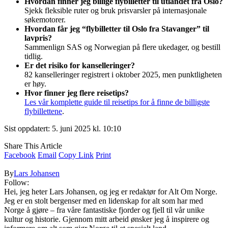
Hvordan finner jeg billige flybilletter til utlandet fra Oslo?
Sjekk fleksible ruter og bruk prisvarsler på internasjonale
søkemotorer.
Hvordan får jeg “flybilletter til Oslo fra Stavanger” til
lavpris?
Sammenlign SAS og Norwegian på flere ukedager, og bestill
tidlig.
Er det risiko for kanselleringer?
82 kanselleringer registrert i oktober 2025, men punktligheten
er høy.
Hvor finner jeg flere reisetips?
Les vår komplette guide til reisetips for å finne de billigste
flybillettene
.
Sist oppdatert: 5. juni 2025 kl. 10:10
Share This Article
Facebook
Email
Copy Link
Print
By
Lars Johansen
Follow:
Hei, jeg heter Lars Johansen, og jeg er redaktør for Alt Om Norge.
Jeg er en stolt bergenser med en lidenskap for alt som har med
Norge å gjøre – fra våre fantastiske fjorder og fjell til vår unike
kultur og historie. Gjennom mitt arbeid ønsker jeg å inspirere og