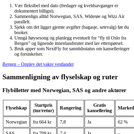
Vær fleksibel med dato (fredager og kveldsavganger er
dokumentert billigst).
Sammenlign alltid Norwegian, SAS, Widerøe og Wizz Air
parallelt.
Sjekk om det ligger gjemte avgifter (bagasje, setevalg) før du
booker.
Unngå høysesong og planlegg eventuelt for “fly til Oslo fra
Bergen” og lignende innenlandsruter med lav etterspørsel.
Bruk apper som NextFly for sanntidsstatus om kanselleringer
og forsinkelser.
Bergen – Opplev det vakre vestlandet
Sammenligning av flyselskap og ruter
Flybilletter med Norwegian, SAS og andre aktører
Startpris
Gratis
Flyselskap
Rangering
Marked
(tur/retur)
kansellering
Norwegian
fra 664 kr
7,8
Ja
62 %
SAS
fra 709 kr
7,4
Ja
–