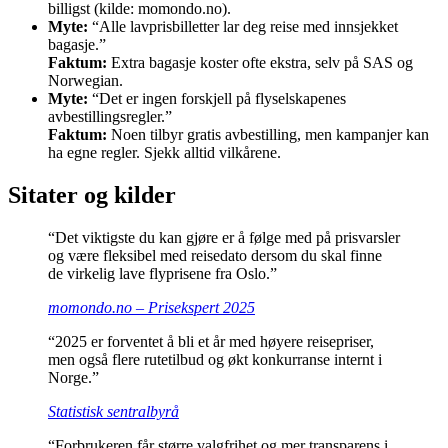
billigst (kilde: momondo.no).
Myte:
“Alle lavprisbilletter lar deg reise med innsjekket
bagasje.”
Faktum:
Extra bagasje koster ofte ekstra, selv på SAS og
Norwegian.
Myte:
“Det er ingen forskjell på flyselskapenes
avbestillingsregler.”
Faktum:
Noen tilbyr gratis avbestilling, men kampanjer kan
ha egne regler. Sjekk alltid vilkårene.
Sitater og kilder
“Det viktigste du kan gjøre er å følge med på prisvarsler
og være fleksibel med reisedato dersom du skal finne
de virkelig lave flyprisene fra Oslo.”
momondo.no – Prisekspert 2025
“2025 er forventet å bli et år med høyere reisepriser,
men også flere rutetilbud og økt konkurranse internt i
Norge.”
Statistisk sentralbyrå
“Forbrukeren får større valgfrihet og mer transparens i