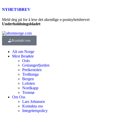
NYHETSBREV
Meld deg på for å lese det ukentlige e-postnyhetsbrevet
Underholdningsbladet
Kontakt oss
Alt om Norge
Mest Besøkte
Oslo
Geirangerfjorden
Preikestolen
Trolltunga
Bergen
Lofoten
Nordkapp
Tromsø
Om Oss
Lars Johansen
Kontakta oss
Integritetspolicy