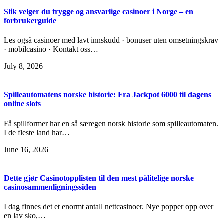
Slik velger du trygge og ansvarlige casinoer i Norge – en
forbrukerguide
Les også casinoer med lavt innskudd · bonuser uten omsetningskrav
· mobilcasino · Kontakt oss…
July 8, 2026
Spilleautomatens norske historie: Fra Jackpot 6000 til dagens
online slots
Få spillformer har en så særegen norsk historie som spilleautomaten.
I de fleste land har…
June 16, 2026
Dette gjør Casinotopplisten til den mest pålitelige norske
casinosammenligningssiden
I dag finnes det et enormt antall nettcasinoer. Nye popper opp over
en lav sko,…