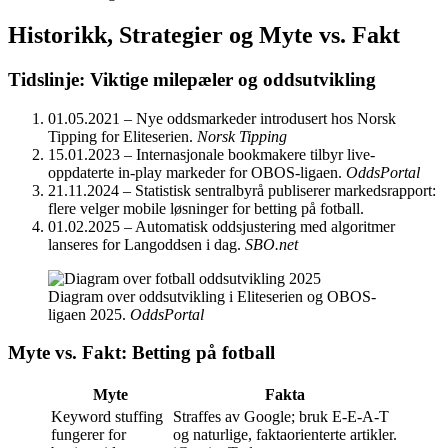
Historikk, Strategier og Myte vs. Fakt
Tidslinje: Viktige milepæler og oddsutvikling
01.05.2021
– Nye oddsmarkeder introdusert hos Norsk
Tipping for Eliteserien.
Norsk Tipping
15.01.2023
– Internasjonale bookmakere tilbyr live-
oppdaterte in-play markeder for OBOS-ligaen.
OddsPortal
21.11.2024
– Statistisk sentralbyrå publiserer markedsrapport:
flere velger mobile løsninger for betting på fotball.
01.02.2025
– Automatisk oddsjustering med algoritmer
lanseres for Langoddsen i dag.
SBO.net
Diagram over oddsutvikling i Eliteserien og OBOS-
ligaen 2025.
OddsPortal
Myte vs. Fakt: Betting på fotball
Myte
Fakta
Keyword stuffing
Straffes av Google; bruk E-E-A-T
fungerer for
og naturlige, faktaorienterte artikler.