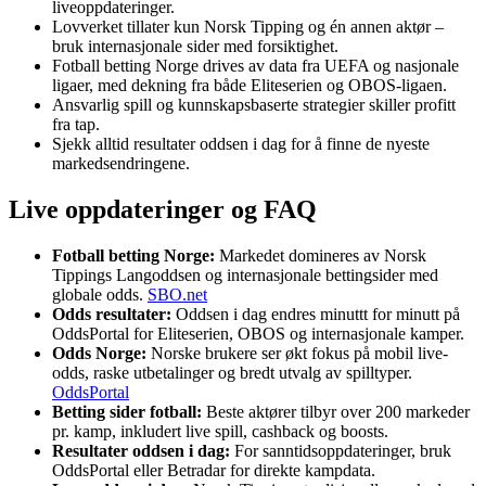
liveoppdateringer.
Lovverket tillater kun Norsk Tipping og én annen aktør –
bruk internasjonale sider med forsiktighet.
Fotball betting Norge drives av data fra UEFA og nasjonale
ligaer, med dekning fra både Eliteserien og OBOS-ligaen.
Ansvarlig spill og kunnskapsbaserte strategier skiller profitt
fra tap.
Sjekk alltid resultater oddsen i dag for å finne de nyeste
markedsendringene.
Live oppdateringer og FAQ
Fotball betting Norge:
Markedet domineres av Norsk
Tippings Langoddsen og internasjonale bettingsider med
globale odds.
SBO.net
Odds resultater:
Oddsen i dag endres minuttt for minutt på
OddsPortal for Eliteserien, OBOS og internasjonale kamper.
Odds Norge:
Norske brukere ser økt fokus på mobil live-
odds, raske utbetalinger og bredt utvalg av spilltyper.
OddsPortal
Betting sider fotball:
Beste aktører tilbyr over 200 markeder
pr. kamp, inkludert live spill, cashback og boosts.
Resultater oddsen i dag:
For sanntidsoppdateringer, bruk
OddsPortal eller Betradar for direkte kampdata.