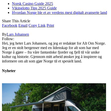
Norsk Casino Guide 2025
Vikinglotto Tips 2025 Guide
Hvordan Norge ble et av verdens mest digitalt avanserte land
Share This Article
Facebook
Email
Copy Link
Print
By
Lars Johansen
Follow:
Hei, jeg heter Lars Johansen, og jeg er redaktør for Alt Om Norge.
Jeg er en stolt bergenser med en lidenskap for alt som har med
Norge å gjøre – fra våre fantastiske fjorder og fjell til vår unike
kultur og historie. Gjennom mitt arbeid ønsker jeg å inspirere og
informere om alt som gjør Norge til et spesielt land.
Nyheter