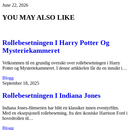
June 22, 2026
YOU MAY ALSO LIKE
Rollebesetningen I Harry Potter Og
Mysteriekammeret
Velkommen til en grundig oversikt over rollebesetningen i Harry
Potter og Mysteriekammeret. I denne artikkelen får du en innsikt i…
Blogg
September 18, 2025
Rollebesetningen I Indiana Jones
Indiana Jones-filmserien har blitt en klassiker innen eventyrfilm.
Med en eksepsjonell rollebesetning, fra den ikoniske Harrison Ford i
hovedrollen til…
Blogg