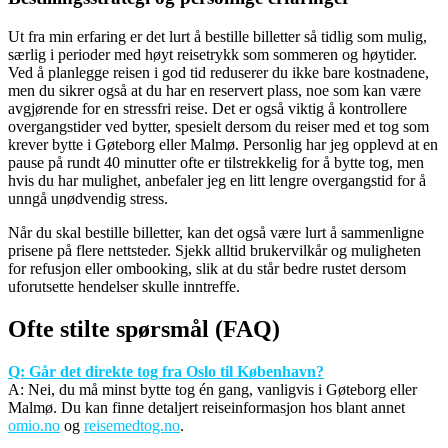
Ut fra min erfaring er det lurt å bestille billetter så tidlig som mulig,
særlig i perioder med høyt reisetrykk som sommeren og høytider.
Ved å planlegge reisen i god tid reduserer du ikke bare kostnadene,
men du sikrer også at du har en reservert plass, noe som kan være
avgjørende for en stressfri reise. Det er også viktig å kontrollere
overgangstider ved bytter, spesielt dersom du reiser med et tog som
krever bytte i Gøteborg eller Malmø. Personlig har jeg opplevd at en
pause på rundt 40 minutter ofte er tilstrekkelig for å bytte tog, men
hvis du har mulighet, anbefaler jeg en litt lengre overgangstid for å
unngå unødvendig stress.
Når du skal bestille billetter, kan det også være lurt å sammenligne
prisene på flere nettsteder. Sjekk alltid brukervilkår og muligheten
for refusjon eller ombooking, slik at du står bedre rustet dersom
uforutsette hendelser skulle inntreffe.
Ofte stilte spørsmål (FAQ)
Q: Går det direkte tog fra Oslo til København?
A: Nei, du må minst bytte tog én gang, vanligvis i Gøteborg eller
Malmø. Du kan finne detaljert reiseinformasjon hos blant annet
omio.no
og
reisemedtog.no
.