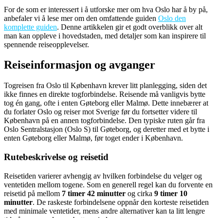
For de som er interessert i å utforske mer om hva Oslo har å by på,
anbefaler vi å lese mer om den omfattende guiden
Oslo den
komplette guiden
. Denne artikkelen gir et godt overblikk over alt
man kan oppleve i hovedstaden, med detaljer som kan inspirere til
spennende reiseopplevelser.
Reiseinformasjon og avganger
Togreisen fra Oslo til København krever litt planlegging, siden det
ikke finnes en direkte togforbindelse. Reisende må vanligvis bytte
tog én gang, ofte i enten Gøteborg eller Malmø. Dette innebærer at
du forlater Oslo og reiser mot Sverige før du fortsetter videre til
København på en annen togforbindelse. Den typiske ruten går fra
Oslo Sentralstasjon (Oslo S) til Gøteborg, og deretter med et bytte i
enten Gøteborg eller Malmø, før toget ender i København.
Rutebeskrivelse og reisetid
Reisetiden varierer avhengig av hvilken forbindelse du velger og
ventetiden mellom togene. Som en generell regel kan du forvente en
reisetid på mellom
7 timer 42 minutter
og cirka
9 timer 10
minutter
. De raskeste forbindelsene oppnår den korteste reisetiden
med minimale ventetider, mens andre alternativer kan ta litt lengre