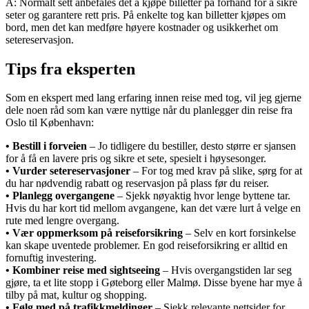
A: Normalt sett anbefales det å kjøpe billetter på forhånd for å sikre
seter og garantere rett pris. På enkelte tog kan billetter kjøpes om
bord, men det kan medføre høyere kostnader og usikkerhet om
setereservasjon.
Tips fra eksperten
Som en ekspert med lang erfaring innen reise med tog, vil jeg gjerne
dele noen råd som kan være nyttige når du planlegger din reise fra
Oslo til København:
• Bestill i forveien
– Jo tidligere du bestiller, desto større er sjansen
for å få en lavere pris og sikre et sete, spesielt i høysesonger.
• Vurder setereservasjoner
– For tog med krav på slike, sørg for at
du har nødvendig rabatt og reservasjon på plass før du reiser.
• Planlegg overgangene
– Sjekk nøyaktig hvor lenge byttene tar.
Hvis du har kort tid mellom avgangene, kan det være lurt å velge en
rute med lengre overgang.
• Vær oppmerksom på reiseforsikring
– Selv en kort forsinkelse
kan skape uventede problemer. En god reiseforsikring er alltid en
fornuftig investering.
• Kombiner reise med sightseeing
– Hvis overgangstiden lar seg
gjøre, ta et lite stopp i Gøteborg eller Malmø. Disse byene har mye å
tilby på mat, kultur og shopping.
• Følg med på trafikkmeldinger
– Sjekk relevante nettsider for