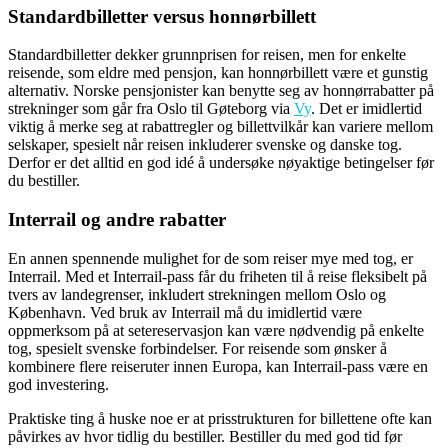
Standardbilletter versus honnørbillett
Standardbilletter dekker grunnprisen for reisen, men for enkelte
reisende, som eldre med pensjon, kan honnørbillett være et gunstig
alternativ. Norske pensjonister kan benytte seg av honnørrabatter på
strekninger som går fra Oslo til Gøteborg via
Vy
. Det er imidlertid
viktig å merke seg at rabattregler og billettvilkår kan variere mellom
selskaper, spesielt når reisen inkluderer svenske og danske tog.
Derfor er det alltid en god idé å undersøke nøyaktige betingelser før
du bestiller.
Interrail og andre rabatter
En annen spennende mulighet for de som reiser mye med tog, er
Interrail. Med et Interrail-pass får du friheten til å reise fleksibelt på
tvers av landegrenser, inkludert strekningen mellom Oslo og
København. Ved bruk av Interrail må du imidlertid være
oppmerksom på at setereservasjon kan være nødvendig på enkelte
tog, spesielt svenske forbindelser. For reisende som ønsker å
kombinere flere reiseruter innen Europa, kan Interrail-pass være en
god investering.
Praktiske ting å huske noe er at prisstrukturen for billettene ofte kan
påvirkes av hvor tidlig du bestiller. Bestiller du med god tid før