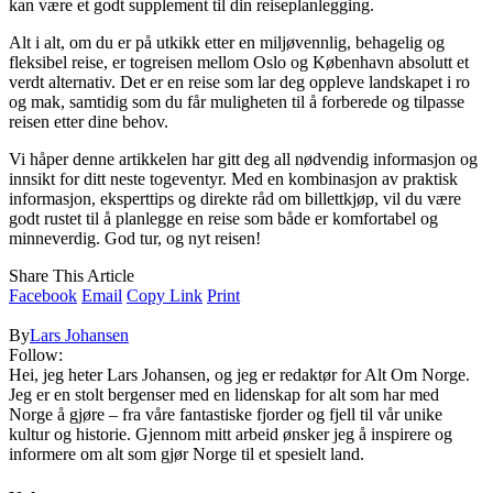
kan være et godt supplement til din reiseplanlegging.
Alt i alt, om du er på utkikk etter en miljøvennlig, behagelig og
fleksibel reise, er togreisen mellom Oslo og København absolutt et
verdt alternativ. Det er en reise som lar deg oppleve landskapet i ro
og mak, samtidig som du får muligheten til å forberede og tilpasse
reisen etter dine behov.
Vi håper denne artikkelen har gitt deg all nødvendig informasjon og
innsikt for ditt neste togeventyr. Med en kombinasjon av praktisk
informasjon, eksperttips og direkte råd om billettkjøp, vil du være
godt rustet til å planlegge en reise som både er komfortabel og
minneverdig. God tur, og nyt reisen!
Share This Article
Facebook
Email
Copy Link
Print
By
Lars Johansen
Follow:
Hei, jeg heter Lars Johansen, og jeg er redaktør for Alt Om Norge.
Jeg er en stolt bergenser med en lidenskap for alt som har med
Norge å gjøre – fra våre fantastiske fjorder og fjell til vår unike
kultur og historie. Gjennom mitt arbeid ønsker jeg å inspirere og
informere om alt som gjør Norge til et spesielt land.