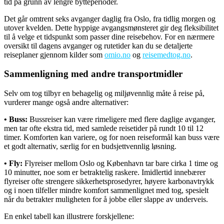
tid på grunn av lengre bytteperioder.
Det går omtrent seks avganger daglig fra Oslo, fra tidlig morgen og
utover kvelden. Dette hyppige avgangsmønsteret gir deg fleksibilitet
til å velge et tidspunkt som passer dine reisebehov. For en nærmere
oversikt til dagens avganger og rutetider kan du se detaljerte
reiseplaner gjennom kilder som
omio.no
og
reisemedtog.no
.
Sammenligning med andre transportmidler
Selv om tog tilbyr en behagelig og miljøvennlig måte å reise på,
vurderer mange også andre alternativer:
• Buss:
Bussreiser kan være rimeligere med flere daglige avganger,
men tar ofte ekstra tid, med samlede reisetider på rundt 10 til 12
timer. Komforten kan variere, og for noen reiseformål kan buss være
et godt alternativ, særlig for en budsjettvennlig løsning.
• Fly:
Flyreiser mellom Oslo og København tar bare cirka 1 time og
10 minutter, noe som er betraktelig raskere. Imidlertid innebærer
flyreiser ofte strengere sikkerhetsprosedyrer, høyere karbonavtrykk
og i noen tilfeller mindre komfort sammenlignet med tog, spesielt
når du betrakter muligheten for å jobbe eller slappe av underveis.
En enkel tabell kan illustrere forskjellene: