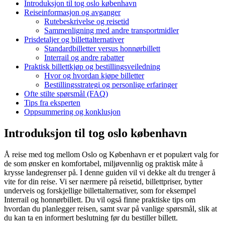
Introduksjon til tog oslo københavn
Reiseinformasjon og avganger
Rutebeskrivelse og reisetid
Sammenligning med andre transportmidler
Prisdetaljer og billettalternativer
Standardbilletter versus honnørbillett
Interrail og andre rabatter
Praktisk billettkjøp og bestillingsveiledning
Hvor og hvordan kjøpe billetter
Bestillingsstrategi og personlige erfaringer
Ofte stilte spørsmål (FAQ)
Tips fra eksperten
Oppsummering og konklusjon
Introduksjon til tog oslo københavn
Å reise med tog mellom Oslo og København er et populært valg for
de som ønsker en komfortabel, miljøvennlig og praktisk måte å
krysse landegrenser på. I denne guiden vil vi dekke alt du trenger å
vite for din reise. Vi ser nærmere på reisetid, billettpriser, bytter
underveis og forskjellige billettalternativer, som for eksempel
Interrail og honnørbillett. Du vil også finne praktiske tips om
hvordan du planlegger reisen, samt svar på vanlige spørsmål, slik at
du kan ta en informert beslutning før du bestiller billett.