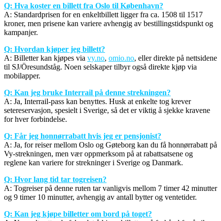
Q: Hva koster en billett fra Oslo til København?
A: Standardprisen for en enkeltbillett ligger fra ca. 1508 til 1517
kroner, men prisene kan variere avhengig av bestillingstidspunkt og
kampanjer.
Q: Hvordan kjøper jeg billett?
A: Billetter kan kjøpes via
vy.no
,
omio.no
, eller direkte på nettsidene
til SJ/Öresundståg. Noen selskaper tilbyr også direkte kjøp via
mobilapper.
Q: Kan jeg bruke Interrail på denne strekningen?
A: Ja, Interrail-pass kan benyttes. Husk at enkelte tog krever
setereservasjon, spesielt i Sverige, så det er viktig å sjekke kravene
for hver forbindelse.
Q: Får jeg honnørrabatt hvis jeg er pensjonist?
A: Ja, for reiser mellom Oslo og Gøteborg kan du få honnørrabatt på
Vy-strekningen, men vær oppmerksom på at rabattsatsene og
reglene kan variere for strekninger i Sverige og Danmark.
Q: Hvor lang tid tar togreisen?
A: Togreiser på denne ruten tar vanligvis mellom 7 timer 42 minutter
og 9 timer 10 minutter, avhengig av antall bytter og ventetider.
Q: Kan jeg kjøpe billetter om bord på toget?