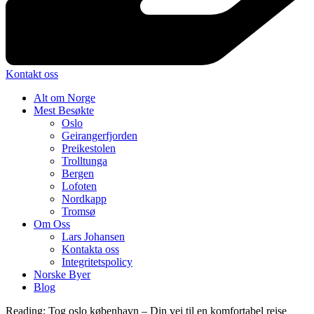
Kontakt oss
Alt om Norge
Mest Besøkte
Oslo
Geirangerfjorden
Preikestolen
Trolltunga
Bergen
Lofoten
Nordkapp
Tromsø
Om Oss
Lars Johansen
Kontakta oss
Integritetspolicy
Norske Byer
Blog
Reading:
Tog oslo københavn – Din vei til en komfortabel reise