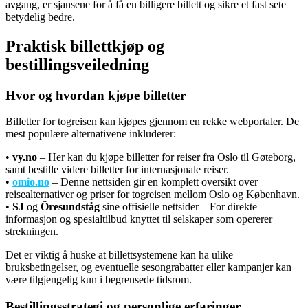
avgang, er sjansene for å få en billigere billett og sikre et fast sete
betydelig bedre.
Praktisk billettkjøp og
bestillingsveiledning
Hvor og hvordan kjøpe billetter
Billetter for togreisen kan kjøpes gjennom en rekke webportaler. De
mest populære alternativene inkluderer:
•
vy.no
– Her kan du kjøpe billetter for reiser fra Oslo til Gøteborg,
samt bestille videre billetter for internasjonale reiser.
•
omio.no
– Denne nettsiden gir en komplett oversikt over
reisealternativer og priser for togreisen mellom Oslo og København.
•
SJ
og
Öresundståg
sine offisielle nettsider – For direkte
informasjon og spesialtilbud knyttet til selskaper som opererer
strekningen.
Det er viktig å huske at billettsystemene kan ha ulike
bruksbetingelser, og eventuelle sesongrabatter eller kampanjer kan
være tilgjengelig kun i begrensede tidsrom.
Bestillingsstrategi og personlige erfaringer