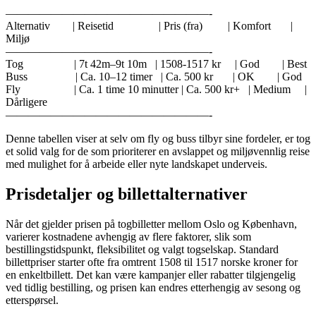
——————————————————-
Alternativ | Reisetid | Pris (fra) | Komfort |
Miljø
——————————————————-
Tog | 7t 42m–9t 10m | 1508-1517 kr | God | Best
Buss | Ca. 10–12 timer | Ca. 500 kr | OK | God
Fly | Ca. 1 time 10 minutter | Ca. 500 kr+ | Medium |
Dårligere
——————————————————-
Denne tabellen viser at selv om fly og buss tilbyr sine fordeler, er tog
et solid valg for de som prioriterer en avslappet og miljøvennlig reise
med mulighet for å arbeide eller nyte landskapet underveis.
Prisdetaljer og billettalternativer
Når det gjelder prisen på togbilletter mellom Oslo og København,
varierer kostnadene avhengig av flere faktorer, slik som
bestillingstidspunkt, fleksibilitet og valgt togselskap. Standard
billettpriser starter ofte fra omtrent 1508 til 1517 norske kroner for
en enkeltbillett. Det kan være kampanjer eller rabatter tilgjengelig
ved tidlig bestilling, og prisen kan endres etterhengig av sesong og
etterspørsel.