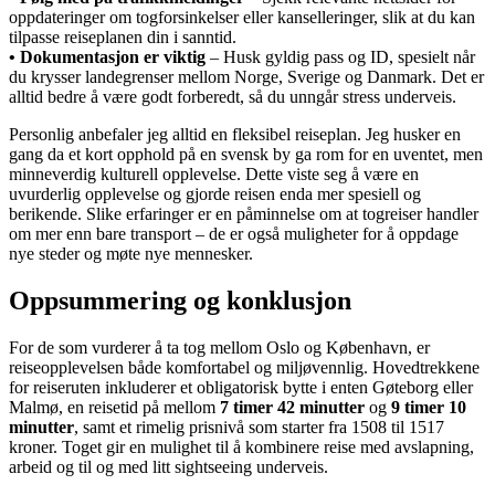
oppdateringer om togforsinkelser eller kanselleringer, slik at du kan
tilpasse reiseplanen din i sanntid.
• Dokumentasjon er viktig
– Husk gyldig pass og ID, spesielt når
du krysser landegrenser mellom Norge, Sverige og Danmark. Det er
alltid bedre å være godt forberedt, så du unngår stress underveis.
Personlig anbefaler jeg alltid en fleksibel reiseplan. Jeg husker en
gang da et kort opphold på en svensk by ga rom for en uventet, men
minneverdig kulturell opplevelse. Dette viste seg å være en
uvurderlig opplevelse og gjorde reisen enda mer spesiell og
berikende. Slike erfaringer er en påminnelse om at togreiser handler
om mer enn bare transport – de er også muligheter for å oppdage
nye steder og møte nye mennesker.
Oppsummering og konklusjon
For de som vurderer å ta tog mellom Oslo og København, er
reiseopplevelsen både komfortabel og miljøvennlig. Hovedtrekkene
for reiseruten inkluderer et obligatorisk bytte i enten Gøteborg eller
Malmø, en reisetid på mellom
7 timer 42 minutter
og
9 timer 10
minutter
, samt et rimelig prisnivå som starter fra 1508 til 1517
kroner. Toget gir en mulighet til å kombinere reise med avslapning,
arbeid og til og med litt sightseeing underveis.