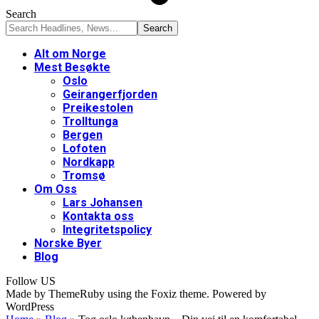
Search
Alt om Norge
Mest Besøkte
Oslo
Geirangerfjorden
Preikestolen
Trolltunga
Bergen
Lofoten
Nordkapp
Tromsø
Om Oss
Lars Johansen
Kontakta oss
Integritetspolicy
Norske Byer
Blog
Follow US
Made by ThemeRuby using the Foxiz theme. Powered by
WordPress