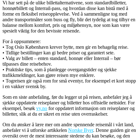
Vi har sett på de ulike billettalternativene, som standardbilletter,
honnørbillett og Interrail-pass, og hvordan disse kan bistå med å
forme en fleksibel reiseopplevelse. Ved å sammenligne tog med
andre transportmåter som buss og fly, blir det tydelig at tog tilbyr en
balanse mellom komfort, pris og miljøhensyn, noe som kan være
spesielt viktig for den bevisste reisende.
For å oppsummere:
• Tog Oslo København krever bytte, men gir en behagelig reise.
• Tidlige bestillinger kan gi bedre priser og garantert sete.
• Valg av billett – enten standard, honnør eller Interrail – bør
tilpasses dine reisebehov.
• Praktiske tips, som å planlegge overgangstider og sjekke
trafikkmeldinger, kan gjøre reisen mye enklere.
• Togreisen gir også rom for små eventyr, for eksempel et kort stopp
i en vakker svensk by.
Som en siste anbefaling, før du legger ut på reisen, anbefaler jeg å
sjekke oppdaterte reiseplaner og billetter hos offisielle nettsider. For
eksempel, besøk
vy.no
for oppdatert informasjon om reiseplaner og
billetter, slik at du er sikret en reise uten overraskelser.
Om du ønsker å lære mer om andre spennende reisemål i vårt land,
anbefaler vi å utforske artikkelen
Norske Byer
. Denne guiden gir en
oversikt over de mest interessante stedene du kan besøke, og den