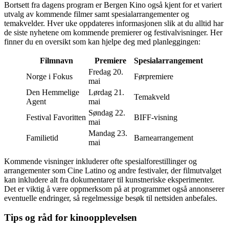
Bortsett fra dagens program er Bergen Kino også kjent for et variert
utvalg av kommende filmer samt spesialarrangementer og
temakvelder. Hver uke oppdateres informasjonen slik at du alltid har
de siste nyhetene om kommende premierer og festivalvisninger. Her
finner du en oversikt som kan hjelpe deg med planleggingen:
Filmnavn
Premiere
Spesialarrangement
Fredag 20.
Norge i Fokus
Førpremiere
mai
Den Hemmelige
Lørdag 21.
Temakveld
Agent
mai
Søndag 22.
Festival Favoritten
BIFF-visning
mai
Mandag 23.
Familietid
Barnearrangement
mai
Kommende visninger inkluderer ofte spesialforestillinger og
arrangementer som Cine Latino og andre festivaler, der filmutvalget
kan inkludere alt fra dokumentarer til kunstneriske eksperimenter.
Det er viktig å være oppmerksom på at programmet også annonserer
eventuelle endringer, så regelmessige besøk til nettsiden anbefales.
Tips og råd for kinoopplevelsen