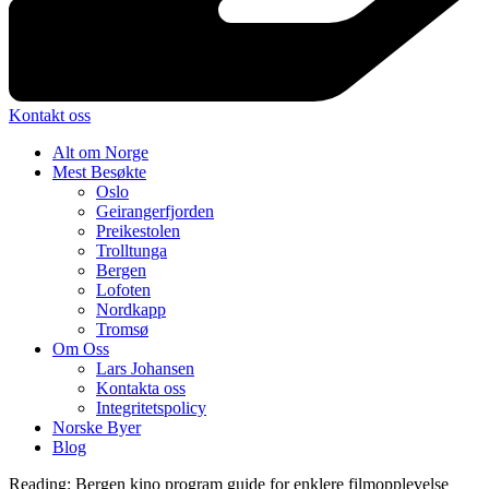
Kontakt oss
Alt om Norge
Mest Besøkte
Oslo
Geirangerfjorden
Preikestolen
Trolltunga
Bergen
Lofoten
Nordkapp
Tromsø
Om Oss
Lars Johansen
Kontakta oss
Integritetspolicy
Norske Byer
Blog
Reading:
Bergen kino program guide for enklere filmopplevelse