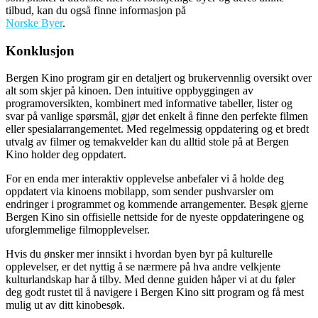
tilbud, kan du også finne informasjon på
Norske Byer
.
Konklusjon
Bergen Kino program gir en detaljert og brukervennlig oversikt over
alt som skjer på kinoen. Den intuitive oppbyggingen av
programoversikten, kombinert med informative tabeller, lister og
svar på vanlige spørsmål, gjør det enkelt å finne den perfekte filmen
eller spesialarrangementet. Med regelmessig oppdatering og et bredt
utvalg av filmer og temakvelder kan du alltid stole på at Bergen
Kino holder deg oppdatert.
For en enda mer interaktiv opplevelse anbefaler vi å holde deg
oppdatert via kinoens mobilapp, som sender pushvarsler om
endringer i programmet og kommende arrangementer. Besøk gjerne
Bergen Kino sin offisielle nettside for de nyeste oppdateringene og
uforglemmelige filmopplevelser.
Hvis du ønsker mer innsikt i hvordan byen byr på kulturelle
opplevelser, er det nyttig å se nærmere på hva andre velkjente
kulturlandskap har å tilby. Med denne guiden håper vi at du føler
deg godt rustet til å navigere i Bergen Kino sitt program og få mest
mulig ut av ditt kinobesøk.