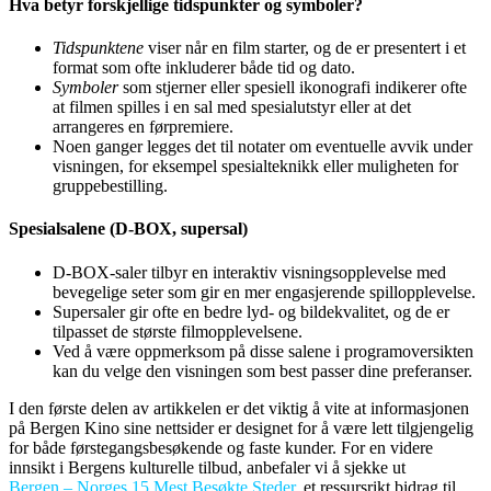
Hva betyr forskjellige tidspunkter og symboler?
Tidspunktene
viser når en film starter, og de er presentert i et
format som ofte inkluderer både tid og dato.
Symboler
som stjerner eller spesiell ikonografi indikerer ofte
at filmen spilles i en sal med spesialutstyr eller at det
arrangeres en førpremiere.
Noen ganger legges det til notater om eventuelle avvik under
visningen, for eksempel spesialteknikk eller muligheten for
gruppebestilling.
Spesialsalene (D-BOX, supersal)
D-BOX-saler tilbyr en interaktiv visningsopplevelse med
bevegelige seter som gir en mer engasjerende spillopplevelse.
Supersaler gir ofte en bedre lyd- og bildekvalitet, og de er
tilpasset de største filmopplevelsene.
Ved å være oppmerksom på disse salene i programoversikten
kan du velge den visningen som best passer dine preferanser.
I den første delen av artikkelen er det viktig å vite at informasjonen
på Bergen Kino sine nettsider er designet for å være lett tilgjengelig
for både førstegangsbesøkende og faste kunder. For en videre
innsikt i Bergens kulturelle tilbud, anbefaler vi å sjekke ut
Bergen – Norges 15 Mest Besøkte Steder
, et ressursrikt bidrag til