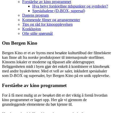
Forståelse av kino programmet
Hva betyr forskjellige tidspunkter og symboler?
Spesialsalene (D-BOX, supersal)
Dagens program
Kommende filmer og arrangementer
Tips og råd for kinoopplevelsen
Konklusjon
Ofte stilte spørsmål
Om Bergen Kino
Bergen Kino er et av byens mest besøkte kulturtilbud der filmelskere
kan finne alt fra norske produksjoner til internasjonale storfilmer.
Kinoens lokaler er moderne og tilpasset alle aldersgrupper.
Beliggenheten midt i byen gjør det enkelt å kombinere et kinobesøk
med andre byaktiviteter. Med et vell av saler, inkludert spesialsaler
som D-BOX og supersaler, byr Bergen Kino på en unik opplevelse.
Forståelse av kino programmet
For å få mest mulig ut av besøket ditt er det viktig å forstå hvordan
kino programmet er laget opp. Her går vi gjennom de
grunnleggende elementene du bør kjenne til.