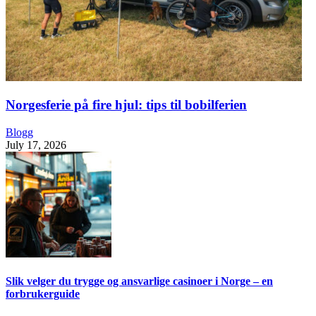
Norgesferie på fire hjul: tips til bobilferien
Blogg
July 17, 2026
Slik velger du trygge og ansvarlige casinoer i Norge – en
forbrukerguide