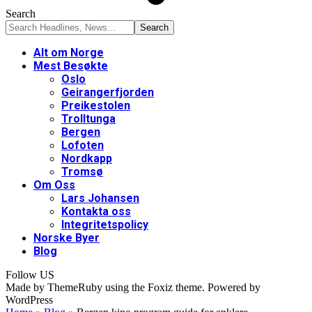
Search
Alt om Norge
Mest Besøkte
Oslo
Geirangerfjorden
Preikestolen
Trolltunga
Bergen
Lofoten
Nordkapp
Tromsø
Om Oss
Lars Johansen
Kontakta oss
Integritetspolicy
Norske Byer
Blog
Follow US
Made by ThemeRuby using the Foxiz theme. Powered by
WordPress