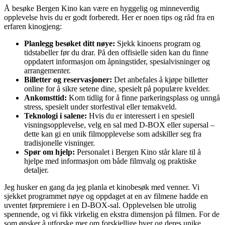
Å besøke Bergen Kino kan være en hyggelig og minneverdig
opplevelse hvis du er godt forberedt. Her er noen tips og råd fra en
erfaren kinogjeng:
Planlegg besøket ditt nøye:
Sjekk kinoens program og
tidstabeller før du drar. På den offisielle siden kan du finne
oppdatert informasjon om åpningstider, spesialvisninger og
arrangementer.
Billetter og reservasjoner:
Det anbefales å kjøpe billetter
online for å sikre setene dine, spesielt på populære kvelder.
Ankomsttid:
Kom tidlig for å finne parkeringsplass og unngå
stress, spesielt under storfestival eller temakveld.
Teknologi i salene:
Hvis du er interessert i en spesiell
visningsopplevelse, velg en sal med D-BOX eller supersal –
dette kan gi en unik filmopplevelse som adskiller seg fra
tradisjonelle visninger.
Spør om hjelp:
Personalet i Bergen Kino står klare til å
hjelpe med informasjon om både filmvalg og praktiske
detaljer.
Jeg husker en gang da jeg planla et kinobesøk med venner. Vi
sjekket programmet nøye og oppdaget at en av filmene hadde en
uventet førpremiere i en D-BOX-sal. Opplevelsen ble utrolig
spennende, og vi fikk virkelig en ekstra dimensjon på filmen. For de
som ønsker å utforske mer om forskjellige byer og deres unike