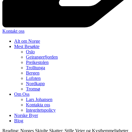
Kontakt oss
Alt om Norge
Mest Besøkte
Oslo
Geirangerfjorden
Preikestolen
Trolltunga
Bergen
Lofoten
Nordkapp
Tromsø
Om Oss
Lars Johansen
Kontakta oss
Integritetspolicy
Norske Byer
Blog
Reading:
Norges Skjulte Skatter: Stille Veier og Kysthemmeligheter