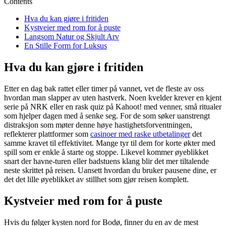
Contents
Hva du kan gjøre i fritiden
Kystveier med rom for å puste
Langsom Natur og Skjult Arv
En Stille Form for Luksus
Hva du kan gjøre i fritiden
Etter en dag bak rattet eller timer på vannet, vet de fleste av oss
hvordan man slapper av uten hastverk. Noen kvelder krever en kjent
serie på NRK eller en rask quiz på Kahoot! med venner, små ritualer
som hjelper dagen med å senke seg. For de som søker uanstrengt
distraksjon som møter denne høye hastighetsforventningen,
reflekterer plattformer som
casinoer med raske utbetalinger
det
samme kravet til effektivitet. Mange tyr til dem for korte økter med
spill som er enkle å starte og stoppe. Likevel kommer øyeblikket
snart der havne-turen eller badstuens klang blir det mer tiltalende
neste skrittet på reisen. Uansett hvordan du bruker pausene dine, er
det det lille øyeblikket av stillhet som gjør reisen komplett.
Kystveier med rom for å puste
Hvis du følger kysten nord for Bodø, finner du en av de mest