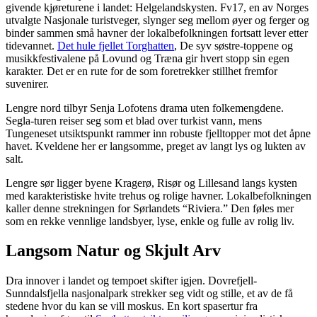
givende kjøreturene i landet: Helgelandskysten. Fv17, en av Norges
utvalgte Nasjonale turistveger, slynger seg mellom øyer og ferger og
binder sammen små havner der lokalbefolkningen fortsatt lever etter
tidevannet.
Det hule fjellet Torghatten
, De syv søstre-toppene og
musikkfestivalene på Lovund og Træna gir hvert stopp sin egen
karakter. Det er en rute for de som foretrekker stillhet fremfor
suvenirer.
Lengre nord tilbyr Senja Lofotens drama uten folkemengdene.
Segla-turen reiser seg som et blad over turkist vann, mens
Tungeneset utsiktspunkt rammer inn robuste fjelltopper mot det åpne
havet. Kveldene her er langsomme, preget av langt lys og lukten av
salt.
Lengre sør ligger byene Kragerø, Risør og Lillesand langs kysten
med karakteristiske hvite trehus og rolige havner. Lokalbefolkningen
kaller denne strekningen for Sørlandets “Riviera.” Den føles mer
som en rekke vennlige landsbyer, lyse, enkle og fulle av rolig liv.
Langsom Natur og Skjult Arv
Dra innover i landet og tempoet skifter igjen. Dovrefjell-
Sunndalsfjella nasjonalpark strekker seg vidt og stille, et av de få
stedene hvor du kan se vill moskus. En kort spasertur fra