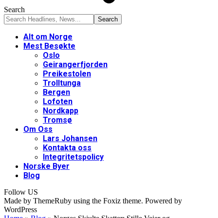
Search
Alt om Norge
Mest Besøkte
Oslo
Geirangerfjorden
Preikestolen
Trolltunga
Bergen
Lofoten
Nordkapp
Tromsø
Om Oss
Lars Johansen
Kontakta oss
Integritetspolicy
Norske Byer
Blog
Follow US
Made by ThemeRuby using the Foxiz theme. Powered by
WordPress