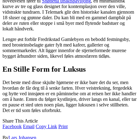
hovedveien fører til
Snøhetta utsiktspaviljong
, en minimalistisk
kurve av tre og glass designet for kontemplasjon over den ville,
vidstrakte tundraen. I Telemark glir den historiske kanalen gjennom
18 sluser og grønne daler. Du kan bli med en gammel dampbåt på
deler av ruten eller stoppe i små byer med flytende badstuer og
lokalt håndverk.
Lengre øst forblir Fredrikstad Gamlebyen en bebodd festningsby,
med brosteinsbelagte gater fylt med kafeer, gallerier og
sommermarkeder. Alt ligger innenfor de stjerneformede murene
bygget århundrer siden, likevel føles atmosfæren tidløs.
En Stille Form for Luksus
Det beste med disse skjulte hjørnene er ikke bare det du ser, men
hvordan de får deg til å senke farten. Hver veistrekning, fergedekk
og hytte ved innsjøen er en påminnelse om at reisen her ikke handler
om å haste. Enten du følger kystlinjen, driver langs en kanal, eller tar
en pause et sted uten noen plan, ligger luksusen i selve stillheten.
Det er tid som føles uforbrukt.
Share This Article
Facebook
Email
Copy Link
Print
By
Lars Johansen