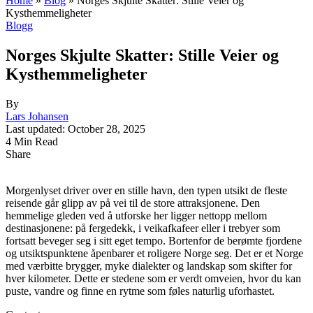
Home
»
Blog
»
Norges Skjulte Skatter: Stille Veier og
Kysthemmeligheter
Blogg
Norges Skjulte Skatter: Stille Veier og
Kysthemmeligheter
By
Lars Johansen
Last updated: October 28, 2025
4 Min Read
Share
Morgenlyset driver over en stille havn, den typen utsikt de fleste
reisende går glipp av på vei til de store attraksjonene. Den
hemmelige gleden ved å utforske her ligger nettopp mellom
destinasjonene: på fergedekk, i veikafkafeer eller i trebyer som
fortsatt beveger seg i sitt eget tempo. Bortenfor de berømte fjordene
og utsiktspunktene åpenbarer et roligere Norge seg. Det er et Norge
med værbitte brygger, myke dialekter og landskap som skifter for
hver kilometer. Dette er stedene som er verdt omveien, hvor du kan
puste, vandre og finne en rytme som føles naturlig uforhastet.