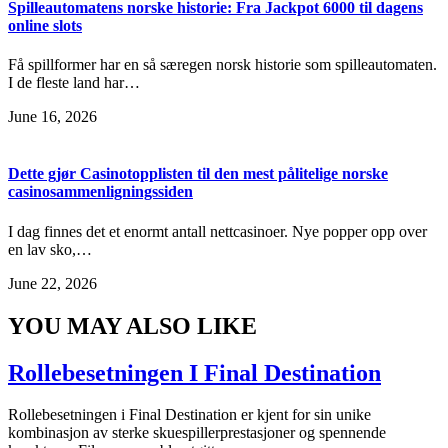
Spilleautomatens norske historie: Fra Jackpot 6000 til dagens
online slots
Få spillformer har en så særegen norsk historie som spilleautomaten.
I de fleste land har…
June 16, 2026
Dette gjør Casinotopplisten til den mest pålitelige norske
casinosammenligningssiden
I dag finnes det et enormt antall nettcasinoer. Nye popper opp over
en lav sko,…
June 22, 2026
YOU MAY ALSO LIKE
Rollebesetningen I Final Destination
Rollebesetningen i Final Destination er kjent for sin unike
kombinasjon av sterke skuespillerprestasjoner og spennende