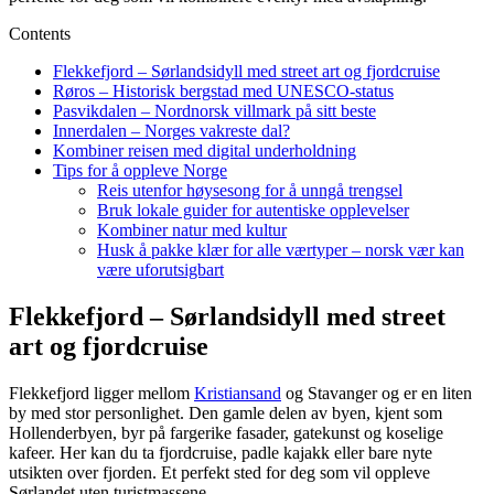
Contents
Flekkefjord – Sørlandsidyll med street art og fjordcruise
Røros – Historisk bergstad med UNESCO-status
Pasvikdalen – Nordnorsk villmark på sitt beste
Innerdalen – Norges vakreste dal?
Kombiner reisen med digital underholdning
Tips for å oppleve Norge
Reis utenfor høysesong for å unngå trengsel
Bruk lokale guider for autentiske opplevelser
Kombiner natur med kultur
Husk å pakke klær for alle værtyper – norsk vær kan
være uforutsigbart
Flekkefjord – Sørlandsidyll med street
art og fjordcruise
Flekkefjord ligger mellom
Kristiansand
og Stavanger og er en liten
by med stor personlighet. Den gamle delen av byen, kjent som
Hollenderbyen, byr på fargerike fasader, gatekunst og koselige
kafeer. Her kan du ta fjordcruise, padle kajakk eller bare nyte
utsikten over fjorden. Et perfekt sted for deg som vil oppleve
Sørlandet uten turistmassene.