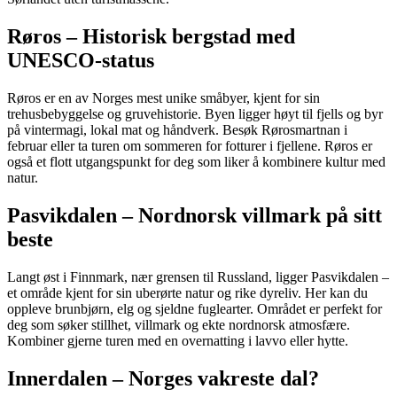
Røros – Historisk bergstad med
UNESCO-status
Røros er en av Norges mest unike småbyer, kjent for sin
trehusbebyggelse og gruvehistorie. Byen ligger høyt til fjells og byr
på vintermagi, lokal mat og håndverk. Besøk Rørosmartnan i
februar eller ta turen om sommeren for fotturer i fjellene. Røros er
også et flott utgangspunkt for deg som liker å kombinere kultur med
natur.
Pasvikdalen – Nordnorsk villmark på sitt
beste
Langt øst i Finnmark, nær grensen til Russland, ligger Pasvikdalen –
et område kjent for sin uberørte natur og rike dyreliv. Her kan du
oppleve brunbjørn, elg og sjeldne fuglearter. Området er perfekt for
deg som søker stillhet, villmark og ekte nordnorsk atmosfære.
Kombiner gjerne turen med en overnatting i lavvo eller hytte.
Innerdalen – Norges vakreste dal?