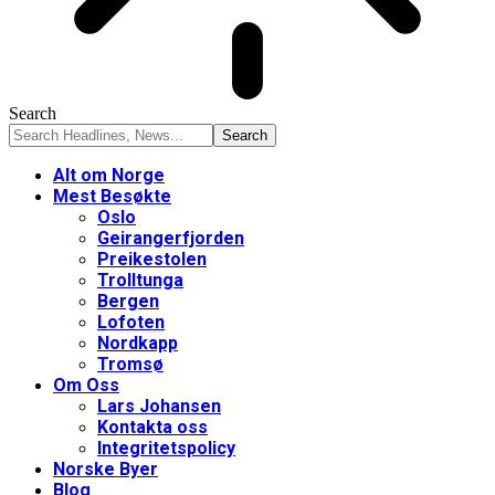
Search
Alt om Norge
Mest Besøkte
Oslo
Geirangerfjorden
Preikestolen
Trolltunga
Bergen
Lofoten
Nordkapp
Tromsø
Om Oss
Lars Johansen
Kontakta oss
Integritetspolicy
Norske Byer
Blog