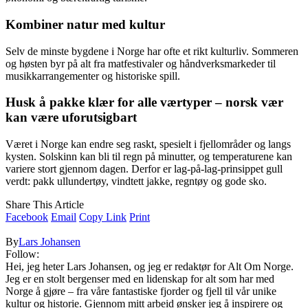
Kombiner natur med kultur
Selv de minste bygdene i Norge har ofte et rikt kulturliv. Sommeren
og høsten byr på alt fra matfestivaler og håndverksmarkeder til
musikkarrangementer og historiske spill.
Husk å pakke klær for alle værtyper – norsk vær
kan være uforutsigbart
Været i Norge kan endre seg raskt, spesielt i fjellområder og langs
kysten. Solskinn kan bli til regn på minutter, og temperaturene kan
variere stort gjennom dagen. Derfor er lag-på-lag-prinsippet gull
verdt: pakk ullundertøy, vindtett jakke, regntøy og gode sko.
Share This Article
Facebook
Email
Copy Link
Print
By
Lars Johansen
Follow:
Hei, jeg heter Lars Johansen, og jeg er redaktør for Alt Om Norge.
Jeg er en stolt bergenser med en lidenskap for alt som har med
Norge å gjøre – fra våre fantastiske fjorder og fjell til vår unike
kultur og historie. Gjennom mitt arbeid ønsker jeg å inspirere og