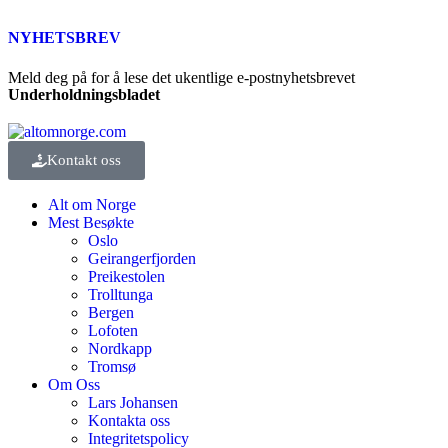
NYHETSBREV
Meld deg på for å lese det ukentlige e-postnyhetsbrevet
Underholdningsbladet
Kontakt oss
Alt om Norge
Mest Besøkte
Oslo
Geirangerfjorden
Preikestolen
Trolltunga
Bergen
Lofoten
Nordkapp
Tromsø
Om Oss
Lars Johansen
Kontakta oss
Integritetspolicy