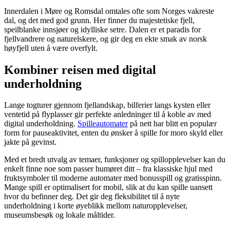
Innerdalen i Møre og Romsdal omtales ofte som Norges vakreste
dal, og det med god grunn. Her finner du majestetiske fjell,
speilblanke innsjøer og idylliske setre. Dalen er et paradis for
fjellvandrere og naturelskere, og gir deg en ekte smak av norsk
høyfjell uten å være overfylt.
Kombiner reisen med digital
underholdning
Lange togturer gjennom fjellandskap, bilferier langs kysten eller
ventetid på flyplasser gir perfekte anledninger til å koble av med
digital underholdning.
Spilleautomater
på nett har blitt en populær
form for pauseaktivitet, enten du ønsker å spille for moro skyld eller
jakte på gevinst.
Med et bredt utvalg av temaer, funksjoner og spillopplevelser kan du
enkelt finne noe som passer humøret ditt – fra klassiske hjul med
fruktsymboler til moderne automater med bonusspill og gratisspinn.
Mange spill er optimalisert for mobil, slik at du kan spille uansett
hvor du befinner deg. Det gir deg fleksibilitet til å nyte
underholdning i korte øyeblikk mellom naturopplevelser,
museumsbesøk og lokale måltider.