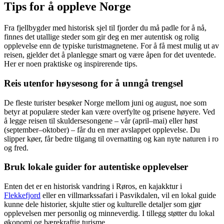
Tips for å oppleve Norge
Fra fjellbygder med historisk sjel til fjorder du må padle for å nå,
finnes det utallige steder som gir deg en mer autentisk og rolig
opplevelse enn de typiske turistmagnetene. For å få mest mulig ut av
reisen, gjelder det å planlegge smart og være åpen for det uventede.
Her er noen praktiske og inspirerende tips.
Reis utenfor høysesong for å unngå trengsel
De fleste turister besøker Norge mellom juni og august, noe som
betyr at populære steder kan være overfylte og prisene høyere. Ved
å legge reisen til skuldersesongene – vår (april–mai) eller høst
(september–oktober) – får du en mer avslappet opplevelse. Du
slipper køer, får bedre tilgang til overnatting og kan nyte naturen i ro
og fred.
Bruk lokale guider for autentiske opplevelser
Enten det er en historisk vandring i Røros, en kajakktur i
Flekkefjord
eller en villmarkssafari i Pasvikdalen, vil en lokal guide
kunne dele historier, skjulte stier og kulturelle detaljer som gjør
opplevelsen mer personlig og minneverdig. I tillegg støtter du lokal
økonomi og bærekraftig turisme.