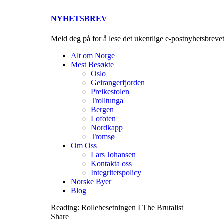
NYHETSBREV
Meld deg på for å lese det ukentlige e-postnyhetsbreve
Alt om Norge
Mest Besøkte
Oslo
Geirangerfjorden
Preikestolen
Trolltunga
Bergen
Lofoten
Nordkapp
Tromsø
Om Oss
Lars Johansen
Kontakta oss
Integritetspolicy
Norske Byer
Blog
Reading:
Rollebesetningen I The Brutalist
Share