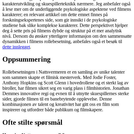
karakterutvikling og skuespillerteknikk nærmere. Jeg anbefaler også
å lese mer om de underliggende psykologiske aspektene ved filmens
karakterer; en relevant artikkel om dette emnet finnes på
forskningsekspertenes side, som gir innsikt i de psykologiske
studiene bak slike komplekse karakterer. Dette perspektivet hjelper
deg å sette pris på filmens dybde og struktur på et mer analytisk
nivå. Dersom du ønsker ytterligere informasjon om den sammensatte
dynamikken i filmens rollebesetning, anbefales også et besøk til
dette innlegget
.
Oppsummering
Rollebesetningen i Nattsvermeren er en samling av unike talenter
som sammen skapte et filmisk mesterverk. Med Jodie Foster,
Anthony Hopkins og Scott Glenn i hovedrollene og et sterkt lag av
biroller, har filmen sikret seg en varig plass i filmhistorien. Jonathan
Demmes innovative regi og evnen til å utnytte skuespillernes sterke
sider, gjorde filmen til en banebrytende opplevelse. Denne
kombinasjonen av talent og kreativitet har gitt oss en film som
inspirerer og utfordrer både publikum og filmskapere.
Ofte stilte spørsmål