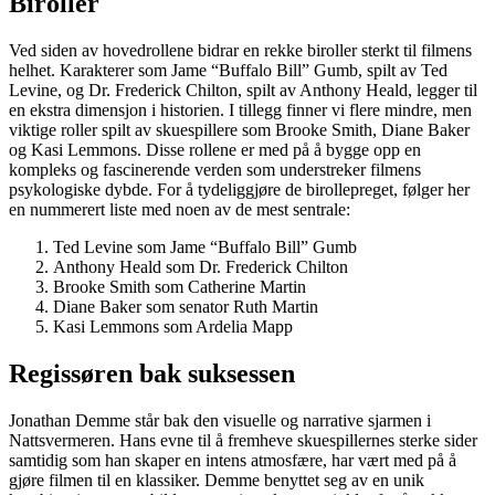
Biroller
Ved siden av hovedrollene bidrar en rekke biroller sterkt til filmens
helhet. Karakterer som Jame “Buffalo Bill” Gumb, spilt av Ted
Levine, og Dr. Frederick Chilton, spilt av Anthony Heald, legger til
en ekstra dimensjon i historien. I tillegg finner vi flere mindre, men
viktige roller spilt av skuespillere som Brooke Smith, Diane Baker
og Kasi Lemmons. Disse rollene er med på å bygge opp en
kompleks og fascinerende verden som understreker filmens
psykologiske dybde. For å tydeliggjøre de birollepreget, følger her
en nummerert liste med noen av de mest sentrale:
Ted Levine som Jame “Buffalo Bill” Gumb
Anthony Heald som Dr. Frederick Chilton
Brooke Smith som Catherine Martin
Diane Baker som senator Ruth Martin
Kasi Lemmons som Ardelia Mapp
Regissøren bak suksessen
Jonathan Demme står bak den visuelle og narrative sjarmen i
Nattsvermeren. Hans evne til å fremheve skuespillernes sterke sider
samtidig som han skaper en intens atmosfære, har vært med på å
gjøre filmen til en klassiker. Demme benyttet seg av en unik