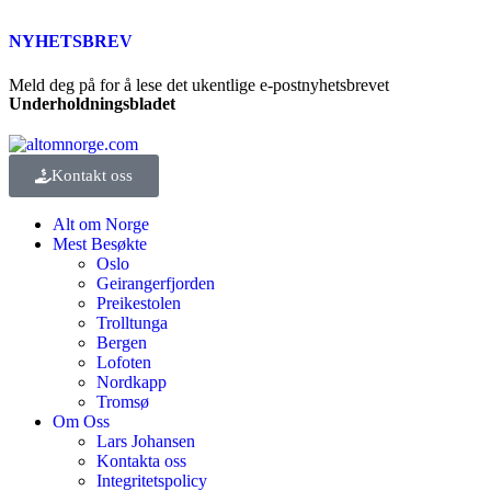
NYHETSBREV
Meld deg på for å lese det ukentlige e-postnyhetsbrevet
Underholdningsbladet
Kontakt oss
Alt om Norge
Mest Besøkte
Oslo
Geirangerfjorden
Preikestolen
Trolltunga
Bergen
Lofoten
Nordkapp
Tromsø
Om Oss
Lars Johansen
Kontakta oss
Integritetspolicy