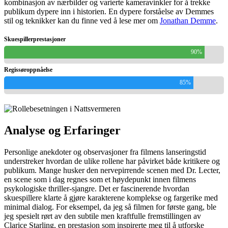
kombinasjon av nærbilder og varierte kameravinkler for å trekke
publikum dypere inn i historien. En dypere forståelse av Demmes
stil og teknikker kan du finne ved å lese mer om
Jonathan Demme
.
Skuespillerprestasjoner
90%
Regissøroppnåelse
85%
Analyse og Erfaringer
Personlige anekdoter og observasjoner fra filmens lanseringstid
understreker hvordan de ulike rollene har påvirket både kritikere og
publikum. Mange husker den nervepirrende scenen med Dr. Lecter,
en scene som i dag regnes som et høydepunkt innen filmens
psykologiske thriller-sjangre. Det er fascinerende hvordan
skuespillere klarte å gjøre karakterene komplekse og fargerike med
minimal dialog. For eksempel, da jeg så filmen for første gang, ble
jeg spesielt rørt av den subtile men kraftfulle fremstillingen av
Clarice Starling, en prestasjon som inspirerte meg til å utforske