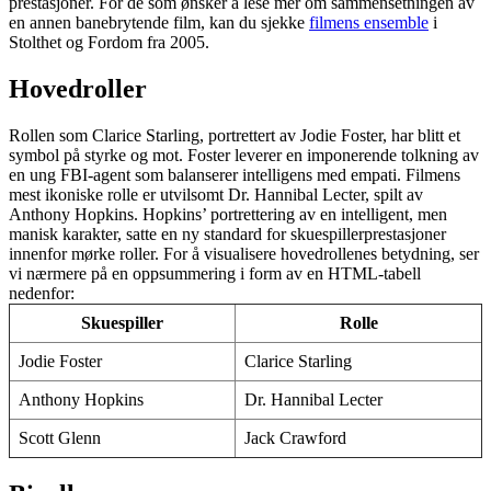
prestasjoner. For de som ønsker å lese mer om sammensetningen av
en annen banebrytende film, kan du sjekke
filmens ensemble
i
Stolthet og Fordom fra 2005.
Hovedroller
Rollen som Clarice Starling, portrettert av Jodie Foster, har blitt et
symbol på styrke og mot. Foster leverer en imponerende tolkning av
en ung FBI-agent som balanserer intelligens med empati. Filmens
mest ikoniske rolle er utvilsomt Dr. Hannibal Lecter, spilt av
Anthony Hopkins. Hopkins’ portrettering av en intelligent, men
manisk karakter, satte en ny standard for skuespillerprestasjoner
innenfor mørke roller. For å visualisere hovedrollenes betydning, ser
vi nærmere på en oppsummering i form av en HTML-tabell
nedenfor:
Skuespiller
Rolle
Jodie Foster
Clarice Starling
Anthony Hopkins
Dr. Hannibal Lecter
Scott Glenn
Jack Crawford