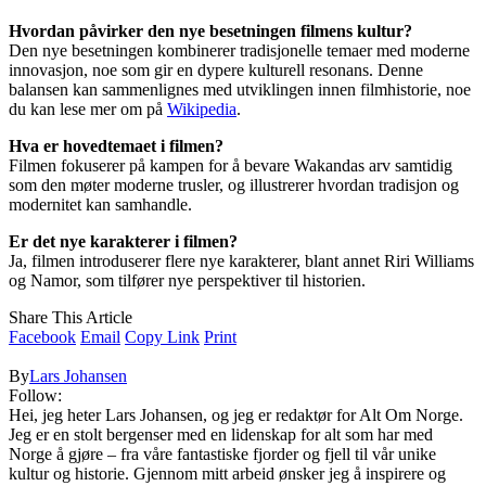
Hvordan påvirker den nye besetningen filmens kultur?
Den nye besetningen kombinerer tradisjonelle temaer med moderne
innovasjon, noe som gir en dypere kulturell resonans. Denne
balansen kan sammenlignes med utviklingen innen filmhistorie, noe
du kan lese mer om på
Wikipedia
.
Hva er hovedtemaet i filmen?
Filmen fokuserer på kampen for å bevare Wakandas arv samtidig
som den møter moderne trusler, og illustrerer hvordan tradisjon og
modernitet kan samhandle.
Er det nye karakterer i filmen?
Ja, filmen introduserer flere nye karakterer, blant annet Riri Williams
og Namor, som tilfører nye perspektiver til historien.
Share This Article
Facebook
Email
Copy Link
Print
By
Lars Johansen
Follow:
Hei, jeg heter Lars Johansen, og jeg er redaktør for Alt Om Norge.
Jeg er en stolt bergenser med en lidenskap for alt som har med
Norge å gjøre – fra våre fantastiske fjorder og fjell til vår unike
kultur og historie. Gjennom mitt arbeid ønsker jeg å inspirere og