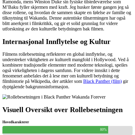
Ramonda, mens Winston Duke sin fysiske tilstedeværelse som
M’Baku fyller skjermen med kraft. Jeg husker første gangen jeg så
disse rollene, og hvordan de sammen skapte en følelse av familie og
tilknytning til Wakanda. Denne autentiske tilnærmingen har også
blitt anerkjent i filmkritikk, og gir et solid grunnlag for videre
utforskning av den kulturelle betydningen bak filmen.
Internasjonal Innflytelse og Kultur
Filmens rollebesetning reflekterer en global innflytelse, og
understreker viktigheten av kulturelt mangfold i Hollywood. Ved å
kombinere tradisjonelle elementer med moderne teknologi, speiles
også virkeligheten i dagens samfunn. For videre innsikt i dette
fenomenet anbefales det å lese mer om kulturell betydning og
filmhistorie på Wikipedia, der artikler som
Black Panther (film)
gir
dyptgående bakgrunnsinformasjon.
Visuell Oversikt over Rollebesetningen
Hovedkarakterer
80%