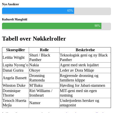
Nye Ansikter
65%
Kulturelt Mangfold
90%
Tabell over Nøkkelroller
Skuespiller
Rolle
Beskrivelse
Shuri / Black
Teknologisk geni og ny Black
Letitia Wright
Panther
Panther
Lupita Nyong’o
Nakia
Agent med sterk lojalitet
Danai Gurira
Okoye
Leder av Dora Milaje
Dronning
Regjerende dronning og
Angela Bassett
Ramonda
familiens klippe
Winston Duke
M’Baku
Høvding for Jabari-stammen
Dominique
Riri Williams /
MIT-geni med sin egen
Thorne
Ironheart
rustning
Tenoch Huerta
Underjordens hersker og
Namor
Mejía
antagonist