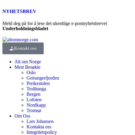
NYHETSBREV
Meld deg på for å lese det ukentlige e-postnyhetsbrevet
Underholdningsbladet
Kontakt oss
Alt om Norge
Mest Besøkte
Oslo
Geirangerfjorden
Preikestolen
Trolltunga
Bergen
Lofoten
Nordkapp
Tromsø
Om Oss
Lars Johansen
Kontakta oss
Integritetspolicy