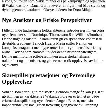
Nyong’o i rollen som Nakia minner oss på kampviljen og lojaliteten
til Wakandas folk. Danai Gurira leverer en figur med både styrke og
dybde gjennom karakteren Okoye, lederen for Dora Milaje.
Nye Ansikter og Friske Perspektiver
I tillegg til de tradisjonelle heltkarakterene, introduserer filmen også
nye elementer som Dominique Thorne som Riri Williams/Ironheart.
Denne unge og talentfulle karakteren gir en spennende kontrast til
de etablerte rollene. Tenoch Huerta Mejía spiller Namor, en
kompleks antagonist med dype røtter i undergrunnens historie, og
Mabel Cadena som Namora utvider denne historien ytterligere.
Denne mangfoldige rollebesetningen understreker filmens
nøkternhet og autentisitet, og gir seerne en rik opplevelse av kultur
og eventyr.
Skuespillerprestasjoner og Personlige
Opplevelser
Som en som har fulgt filmhistorien gjennom mange år, kan jeg si at
utviklingen av karakterene i Wakanda Forever er tegnet av både
erfarne skuespillere og nye talenter. Angela Bassett, med sin
imponerende karisma, gir en troverdig gjengivelse av Dronning