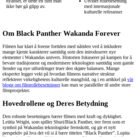
nyanser, er dette en film man
Utvidet rollebesetning
ikke bør gå glipp av.
med internasjonale
kulturelle referanser
Om Black Panther Wakanda Forever
Filmen har klart å forene fortiden med nåtiden ved å inkludere
mange kjente karakterer samtidig som den introduserer nye
elementer i Wakandas univers. Historien fokuserer på kampen for å
bevare tradisjonene og modernisere teknologien samtidig som gamle
fiender og nye utfordringer truer den skjøre balansen. Mange
eksperter legger vekt på hvordan filmens narrative struktur
reflekterer virkelighetens kulturelle mangfold, og i en artikkel på
vår
blogg om filmrollebesetninger
kan man se paralleller til andre store
filmprosjekter.
Hovedrollene og Deres Betydning
Den robuste besetningen bærer filmen med kraft og dyktighet.
Letitia Wright, som spiller Shuri/Black Panther, trer frem som et
symbol på Wakandas teknologiske fremskritt, og gir et nytt
perspektiv på hva det vil si å bære tittelen “Black Panther”. Lupita