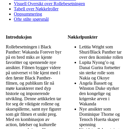
Visuell Oversikt over Rollebesetningen
Tabell over Nøkkelroller
Oppsummering
Ofte stilte spørsmål
Introduksjon
Nøkkelpunkter
Rollebesetningen i Black
Letitia Wright som
Panther: Wakanda Forever byr
Shuri/Black Panther tar
på en bred miks av kjente
over den ikoniske rollen
favoritter og spennende nye
Lupita Nyong’o og
ansikter. Filmen bygger videre
Danai Gurira fortsetter
på universet vi ble kjent med i
sin sterke rolle som
den første Black Panther-
Nakia og Okoye
filmen, og publikum får nå
Angela Bassett og
møte karakterer med dyp
Winston Duke styrker
historie og imponerende
den kongelige og
utvikling. Denne artikkelen tar
krigerske arven i
for seg de viktigste rollene og
Wakanda
skuespillerne, samt nye figurer
Nye ansikter som
som gir filmen et unikt preg.
Dominique Thorne og
Med en kombinasjon av
Tenoch Huerta skaper
action, følelser og kulturelle
spenning