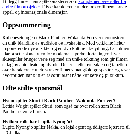
I tillegg finner man støttekarakterer som
komplementære roller fra
andre filmprosjekter
. Disse karakterene understreker filmens brede
appell og internasjonale dimensjon.
Oppsummering
Rollebesetningen i Black Panther: Wakanda Forever demonstrerer
en unik blanding av tradisjon og nyskaping. Med velkjente helter,
imponerende nye ansikter og en dyp kulturell betydning, har filmen
klart å sette standarden for moderne superheltfortellinger. Hver
skuespiller bringer verte seg med sin unike tolkning som gir filmen
et lag av autentisitet og dybde. Den visuelle oversikten og tabellen
over karakterene understreker filmens mangfoldige spekter, og viser
hvorfor den har blitt en favoritt blant både kritikere og publikum.
Ofte stilte spørsmål
Hvem spiller Shuri i Black Panther: Wakanda Forever?
Letitia Wright spiller Shuri, som også tar over rollen som Black
Panther i denne filmen.
Hvilken rolle har Lupita Nyong’o?
Lupita Nyong’o spiller Nakia, en lojal agent og tidligere kjæreste til
T’Challa.