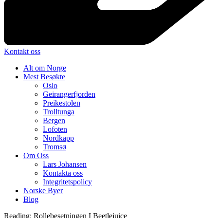
Kontakt oss
Alt om Norge
Mest Besøkte
Oslo
Geirangerfjorden
Preikestolen
Trolltunga
Bergen
Lofoten
Nordkapp
Tromsø
Om Oss
Lars Johansen
Kontakta oss
Integritetspolicy
Norske Byer
Blog
Reading:
Rollebesetningen I Beetlejuice