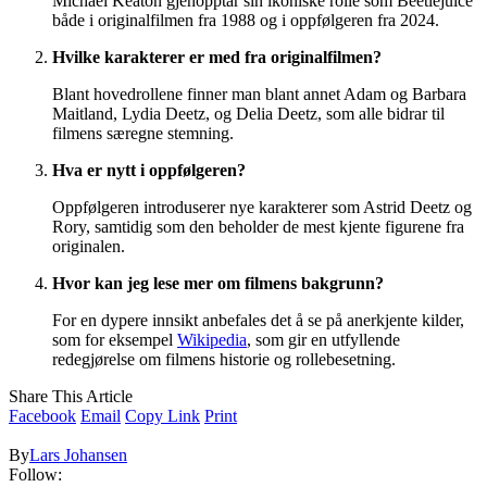
Michael Keaton gjenopptar sin ikoniske rolle som Beetlejuice
både i originalfilmen fra 1988 og i oppfølgeren fra 2024.
Hvilke karakterer er med fra originalfilmen?
Blant hovedrollene finner man blant annet Adam og Barbara
Maitland, Lydia Deetz, og Delia Deetz, som alle bidrar til
filmens særegne stemning.
Hva er nytt i oppfølgeren?
Oppfølgeren introduserer nye karakterer som Astrid Deetz og
Rory, samtidig som den beholder de mest kjente figurene fra
originalen.
Hvor kan jeg lese mer om filmens bakgrunn?
For en dypere innsikt anbefales det å se på anerkjente kilder,
som for eksempel
Wikipedia
, som gir en utfyllende
redegjørelse om filmens historie og rollebesetning.
Share This Article
Facebook
Email
Copy Link
Print
By
Lars Johansen
Follow: