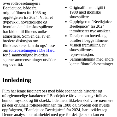
over rollebesetningen i
Originalfilmen utgitt i
Beetlejuice, både fra
1988 med ikoniske
originalfilmen fra 1988 og
skuespillere.
oppfølgeren fra 2024. Vi tar et
Oppfølgeren “Beetlejuice
dypdykk i hovedrollene og
Beetlejuice” fra 2024
hvordan de ulike skuespillerne
introduserer nye ansikter.
har bidratt til filmens unike
Detaljer om hoved- og
atmosfære. Som en del av en
biroller i begge filmene.
bredere diskusjon om
Visuell fremstilling av
filmklassikere, kan du også lese
skuespillernes
om
rollebesetningen i Die Hard
representasjon.
for å sammenligne hvordan
Sammenligning med andre
stjernesammensetninger utvikler
kjente filmrollebesetninger.
seg over tid.
Innledning
Film har lenge fascinert oss med både spennende historier og
uforglemmelige karakterer. I Beetlejuice får vi et eventyr fullt av
humor, mystikk og litt skrekk. I denne artikkelen skal vi se nærmere
på den originale rollebesetningen fra 1988 og hvordan den nyeste
oppfølgeren, “Beetlejuice Beetlejuice” fra 2024, har utviklet seg.
Denne analysen er utarbeidet med øye for detaljer som kun en