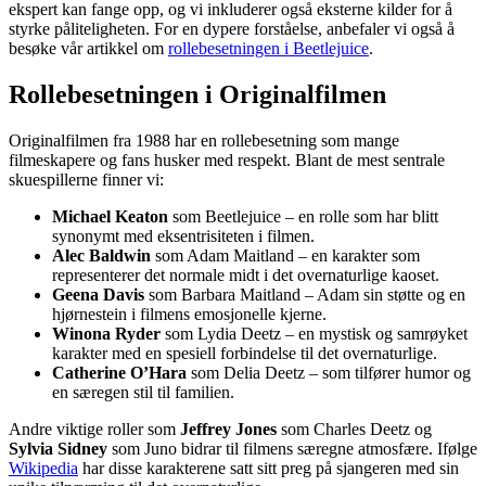
ekspert kan fange opp, og vi inkluderer også eksterne kilder for å
styrke påliteligheten. For en dypere forståelse, anbefaler vi også å
besøke vår artikkel om
rollebesetningen i Beetlejuice
.
Rollebesetningen i Originalfilmen
Originalfilmen fra 1988 har en rollebesetning som mange
filmeskapere og fans husker med respekt. Blant de mest sentrale
skuespillerne finner vi:
Michael Keaton
som Beetlejuice – en rolle som har blitt
synonymt med eksentrisiteten i filmen.
Alec Baldwin
som Adam Maitland – en karakter som
representerer det normale midt i det overnaturlige kaoset.
Geena Davis
som Barbara Maitland – Adam sin støtte og en
hjørnestein i filmens emosjonelle kjerne.
Winona Ryder
som Lydia Deetz – en mystisk og samrøyket
karakter med en spesiell forbindelse til det overnaturlige.
Catherine O’Hara
som Delia Deetz – som tilfører humor og
en særegen stil til familien.
Andre viktige roller som
Jeffrey Jones
som Charles Deetz og
Sylvia Sidney
som Juno bidrar til filmens særegne atmosfære. Ifølge
Wikipedia
har disse karakterene satt sitt preg på sjangeren med sin