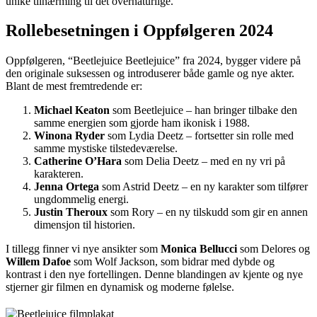
unike tilnærming til det overnaturlige.
Rollebesetningen i Oppfølgeren 2024
Oppfølgeren, “Beetlejuice Beetlejuice” fra 2024, bygger videre på
den originale suksessen og introduserer både gamle og nye akter.
Blant de mest fremtredende er:
Michael Keaton
som Beetlejuice – han bringer tilbake den
samme energien som gjorde ham ikonisk i 1988.
Winona Ryder
som Lydia Deetz – fortsetter sin rolle med
samme mystiske tilstedeværelse.
Catherine O’Hara
som Delia Deetz – med en ny vri på
karakteren.
Jenna Ortega
som Astrid Deetz – en ny karakter som tilfører
ungdommelig energi.
Justin Theroux
som Rory – en ny tilskudd som gir en annen
dimensjon til historien.
I tillegg finner vi nye ansikter som
Monica Bellucci
som Delores og
Willem Dafoe
som Wolf Jackson, som bidrar med dybde og
kontrast i den nye fortellingen. Denne blandingen av kjente og nye
stjerner gir filmen en dynamisk og moderne følelse.