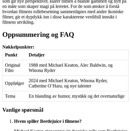
som gir nye perspektiver, klarer filmen å blande gammelt og nytt på
en måte som skaper magi på lerretet. For de som ønsker å forstå
hvordan filmens rollebesetning sammenlignes med andre ikoniske
filmer, gir et dypdykk inn i disse karakterene verdifull innsikt i
filmens utvikling.
Oppsummering og FAQ
Nøkkelpunkter:
Punkt
Detaljer
Original
1988 med Michael Keaton, Alec Baldwin, og
Film
Winona Ryder
2024 med Michael Keaton, Winona Ryder,
Oppfølger
Catherine O’Hara, og nye talenter
Tema
En blanding av humor, mystikk og det overnaturlige
Vanlige spørsmål
Hvem spiller Beetlejuice i filmene?