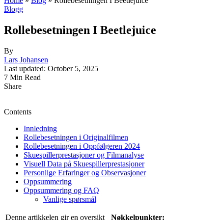
Home
»
Blog
»
Rollebesetningen I Beetlejuice
Blogg
Rollebesetningen I Beetlejuice
By
Lars Johansen
Last updated: October 5, 2025
7 Min Read
Share
Contents
Innledning
Rollebesetningen i Originalfilmen
Rollebesetningen i Oppfølgeren 2024
Skuespillerprestasjoner og Filmanalyse
Visuell Data på Skuespillerprestasjoner
Personlige Erfaringer og Observasjoner
Oppsummering
Oppsummering og FAQ
Vanlige spørsmål
Denne artikkelen gir en oversikt
Nøkkelpunkter: