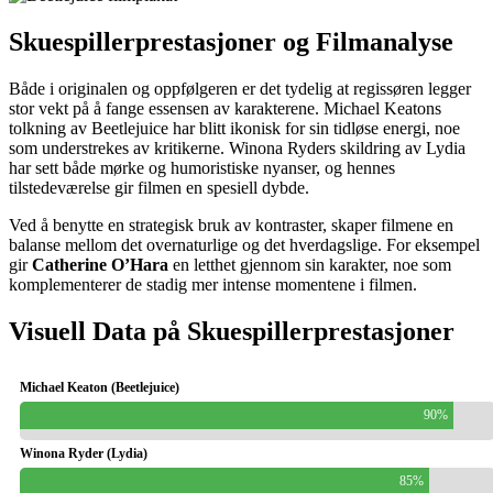
Skuespillerprestasjoner og Filmanalyse
Både i originalen og oppfølgeren er det tydelig at regissøren legger
stor vekt på å fange essensen av karakterene. Michael Keatons
tolkning av Beetlejuice har blitt ikonisk for sin tidløse energi, noe
som understrekes av kritikerne. Winona Ryders skildring av Lydia
har sett både mørke og humoristiske nyanser, og hennes
tilstedeværelse gir filmen en spesiell dybde.
Ved å benytte en strategisk bruk av kontraster, skaper filmene en
balanse mellom det overnaturlige og det hverdagslige. For eksempel
gir
Catherine O’Hara
en letthet gjennom sin karakter, noe som
komplementerer de stadig mer intense momentene i filmen.
Visuell Data på Skuespillerprestasjoner
Michael Keaton (Beetlejuice)
90%
Winona Ryder (Lydia)
85%